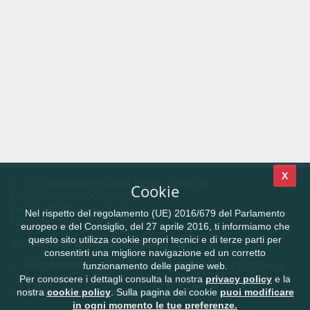
X
© 2021
Autonome Provinz Bozen - Südtirol
Cookie
Steuernummer: 00390090215
E-Mail
info@provinz.bz.it
Nel rispetto del regolamento (UE) 2016/679 del Parlamento
PEC:
adm@pec.prov.bz.it
europeo e del Consiglio, del 27 aprile 2016, ti informiamo che
questo sito utilizza cookie propri tecnici e di terze parti per
Realisierung:
Südtiroler Informatik AG
consentirti una migliore navigazione ed un corretto
TRANSPARENTE VERWALTUNG
KONTAKT
FEEDBACK
funzionamento delle pagine web.
Per conoscere i dettagli consulta la nostra
privacy policy
e la
CIVIS.bz.it - Das Südtiroler Bürgernetz
nostra
cookie policy
. Sulla pagina dei cookie
puoi modificare
in ogni momento le tue preferenze.