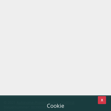
X
© 2021
Autonome Provinz Bozen - Südtirol
Cookie
Steuernummer: 00390090215