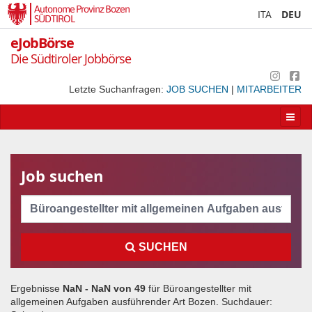
Autonome Provinz Bozen
ITA
DEU
SÜDTIROL
eJobBörse
Die Südtiroler Jobbörse
Letzte Suchanfragen:
JOB SUCHEN
|
MITARBEITER
Apri/
la
navig
Job suchen
Cerca
SUCHEN
Ergebnisse
NaN - NaN von
49
für
Büroangestellter mit
allgemeinen Aufgaben ausführender Art Bozen
. Suchdauer: