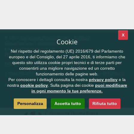
X
© 2021
Autonome Provinz Bozen - Südtirol
Cookie
Steuernummer: 00390090215
E-Mail
info@provinz.bz.it
Nel rispetto del regolamento (UE) 2016/679 del Parlamento
PEC:
adm@pec.prov.bz.it
europeo e del Consiglio, del 27 aprile 2016, ti informiamo che
questo sito utilizza cookie propri tecnici e di terze parti per
Realisierung:
Südtiroler Informatik AG
consentirti una migliore navigazione ed un corretto
TRANSPARENTE VERWALTUNG
KONTAKT
FEEDBACK
funzionamento delle pagine web.
Per conoscere i dettagli consulta la nostra
privacy policy
e la
CIVIS.bz.it - Das Südtiroler Bürgernetz
nostra
cookie policy
. Sulla pagina dei cookie
puoi modificare
in ogni momento le tue preferenze.
Impressum
Privacy
Cookie
Personalizza
Accetta tutto
Rifiuta tutto