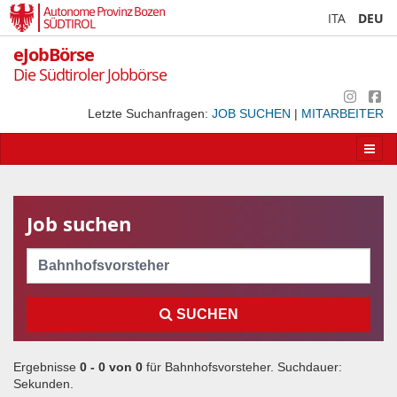
Autonome Provinz Bozen
ITA
DEU
SÜDTIROL
eJobBörse
Die Südtiroler Jobbörse
Letzte Suchanfragen:
JOB SUCHEN
|
MITARBEITER
Apri/
la
navig
Job suchen
Cerca
SUCHEN
Ergebnisse
0 - 0 von
0
für
Bahnhofsvorsteher
. Suchdauer:
Sekunden.