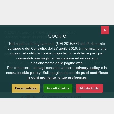
X
© 2021
Autonome Provinz Bozen - Südtirol
Cookie
Steuernummer: 00390090215
E-Mail
info@provinz.bz.it
Nel rispetto del regolamento (UE) 2016/679 del Parlamento
PEC:
adm@pec.prov.bz.it
europeo e del Consiglio, del 27 aprile 2016, ti informiamo che
questo sito utilizza cookie propri tecnici e di terze parti per
Realisierung:
Südtiroler Informatik AG
consentirti una migliore navigazione ed un corretto
TRANSPARENTE VERWALTUNG
KONTAKT
FEEDBACK
funzionamento delle pagine web.
Per conoscere i dettagli consulta la nostra
privacy policy
e la
CIVIS.bz.it - Das Südtiroler Bürgernetz
nostra
cookie policy
. Sulla pagina dei cookie
puoi modificare
in ogni momento le tue preferenze.
Impressum
Privacy
Cookie
Personalizza
Accetta tutto
Rifiuta tutto