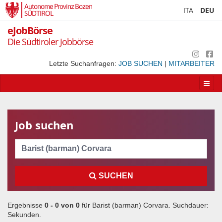
Autonome Provinz Bozen
ITA
DEU
SÜDTIROL
eJobBörse
Die Südtiroler Jobbörse
Letzte Suchanfragen:
JOB SUCHEN
|
MITARBEITER
Apri/
la
navig
Job suchen
Cerca
SUCHEN
Ergebnisse
0 - 0 von
0
für
Barist (barman) Corvara
. Suchdauer:
Sekunden.