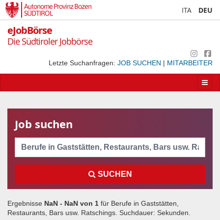
Autonome Provinz Bozen
ITA
DEU
SÜDTIROL
eJobBörse
Die Südtiroler Jobbörse
Letzte Suchanfragen:
JOB SUCHEN
|
MITARBEITER
Apri/
la
navig
Job suchen
Cerca
SUCHEN
Ergebnisse
NaN - NaN von
1
für
Berufe in Gaststätten,
Restaurants, Bars usw. Ratschings
. Suchdauer:
Sekunden.