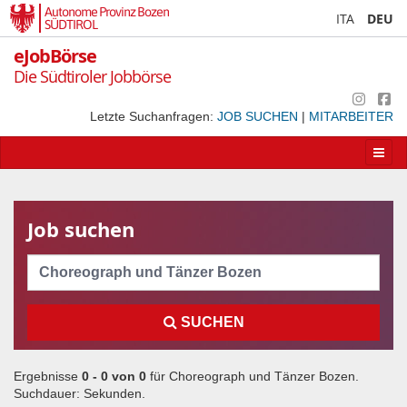
Autonome Provinz Bozen
ITA
DEU
SÜDTIROL
eJobBörse
Die Südtiroler Jobbörse
Letzte Suchanfragen:
JOB SUCHEN
|
MITARBEITER
Apri/
la
navig
Job suchen
Cerca
SUCHEN
Ergebnisse
0 - 0 von
0
für
Choreograph und Tänzer Bozen
.
Suchdauer:
Sekunden.