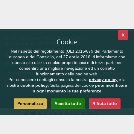
X
© 2021
Autonome Provinz Bozen - Südtirol
Cookie
Steuernummer: 00390090215
E-Mail
info@provinz.bz.it
Nel rispetto del regolamento (UE) 2016/679 del Parlamento
PEC:
adm@pec.prov.bz.it
europeo e del Consiglio, del 27 aprile 2016, ti informiamo che
questo sito utilizza cookie propri tecnici e di terze parti per
Realisierung:
Südtiroler Informatik AG
consentirti una migliore navigazione ed un corretto
TRANSPARENTE VERWALTUNG
KONTAKT
FEEDBACK
funzionamento delle pagine web.
Per conoscere i dettagli consulta la nostra
privacy policy
e la
CIVIS.bz.it - Das Südtiroler Bürgernetz
nostra
cookie policy
. Sulla pagina dei cookie
puoi modificare
in ogni momento le tue preferenze.
Impressum
Privacy
Cookie
Personalizza
Accetta tutto
Rifiuta tutto