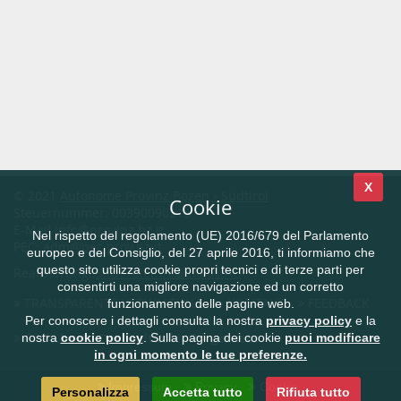
X
© 2021
Autonome Provinz Bozen - Südtirol
Cookie
Steuernummer: 00390090215
E-Mail
info@provinz.bz.it
Nel rispetto del regolamento (UE) 2016/679 del Parlamento
PEC:
adm@pec.prov.bz.it
europeo e del Consiglio, del 27 aprile 2016, ti informiamo che
questo sito utilizza cookie propri tecnici e di terze parti per
Realisierung:
Südtiroler Informatik AG
consentirti una migliore navigazione ed un corretto
TRANSPARENTE VERWALTUNG
KONTAKT
FEEDBACK
funzionamento delle pagine web.
Per conoscere i dettagli consulta la nostra
privacy policy
e la
CIVIS.bz.it - Das Südtiroler Bürgernetz
nostra
cookie policy
. Sulla pagina dei cookie
puoi modificare
in ogni momento le tue preferenze.
Impressum
Privacy
Cookie
Personalizza
Accetta tutto
Rifiuta tutto