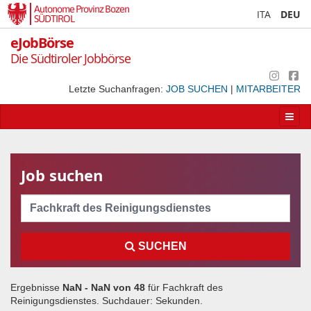
Autonome Provinz Bozen
ITA
DEU
SÜDTIROL
eJobBörse
Die Südtiroler Jobbörse
Letzte Suchanfragen:
JOB SUCHEN
|
MITARBEITER
Apri/
la
navig
Job suchen
Cerca
SUCHEN
Ergebnisse
NaN - NaN von
48
für
Fachkraft des
Reinigungsdienstes
. Suchdauer:
Sekunden.