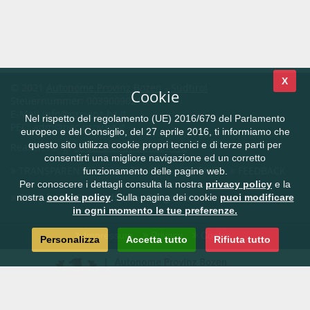
X
© 2021
Autonome Provinz Bozen - Südtirol
Cookie
Steuernummer: 00390090215
E-Mail
info@provinz.bz.it
Nel rispetto del regolamento (UE) 2016/679 del Parlamento
PEC:
adm@pec.prov.bz.it
europeo e del Consiglio, del 27 aprile 2016, ti informiamo che
questo sito utilizza cookie propri tecnici e di terze parti per
Realisierung:
Südtiroler Informatik AG
consentirti una migliore navigazione ed un corretto
TRANSPARENTE VERWALTUNG
KONTAKT
FEEDBACK
funzionamento delle pagine web.
Per conoscere i dettagli consulta la nostra
privacy policy
e la
CIVIS.bz.it - Das Südtiroler Bürgernetz
nostra
cookie policy
. Sulla pagina dei cookie
puoi modificare
in ogni momento le tue preferenze.
Impressum
Privacy
Cookie
Personalizza
Accetta tutto
Rifiuta tutto