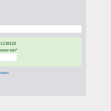
61136125
ummer ein*
 haben