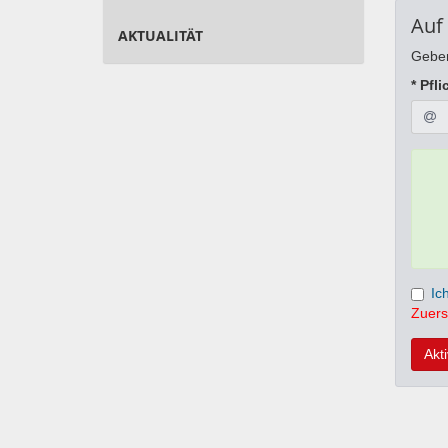
Auf
AKTUALITÄT
Geben
* Pfli
Ic
Zuers
Akt