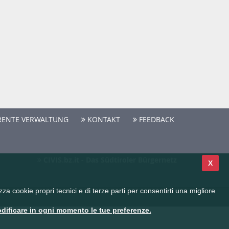
ENTE VERWALTUNG
KONTAKT
FEEDBACK
CIVIS.bz.it - Das Südtiroler Bürgernetz
X
a cookie propri tecnici e di terze parti per consentirti una migliore
dificare in ogni momento le tue preferenze.