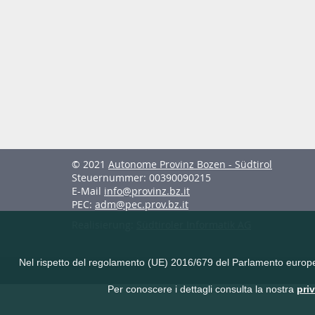
© 2021
Autonome Provinz Bozen - Südtirol
Steuernummer: 00390090215
E-Mail
info@provinz.bz.it
PEC:
adm@pec.prov.bz.it
Realisierung:
Südtiroler Informatik AG
Nel rispetto del regolamento (UE) 2016/679 del Parlamento europeo e 
Per conoscere i dettagli consulta la nostra
pri