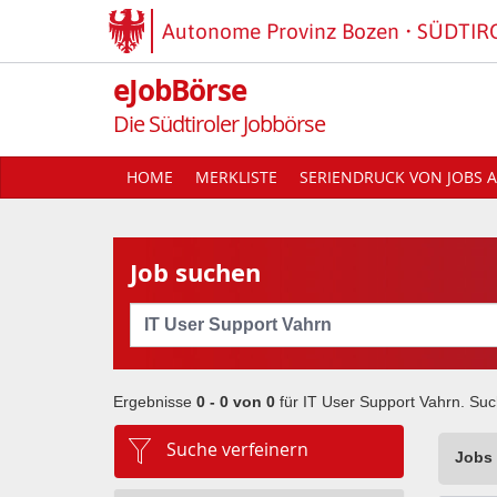
Autonome Provinz Bozen
SÜDTIR
eJobBörse
Die Südtiroler Jobbörse
HOME
MERKLISTE
SERIENDRUCK VON JOBS A
Job suchen
Cerca
Ergebnisse
0 - 0 von
0
für
IT User Support Vahrn
. Su
Suche verfeinern
Jobs 