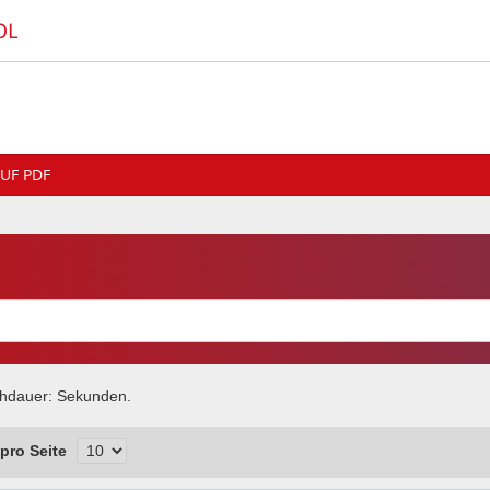
OL
UF PDF
chdauer:
Sekunden.
pro Seite