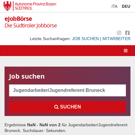
Autonome Provinz Bozen
ITA
DEU
SÜDTIROL
eJobBörse
Die Südtiroler Jobbörse
Letzte Suchanfragen:
JOB SUCHEN
|
MITARBEITER
Apri/
la
navig
Job suchen
Cerca
SUCHEN
Ergebnisse
NaN - NaN von
2
für
Jugendarbeiter/Jugendreferent
Bruneck
. Suchdauer:
Sekunden.