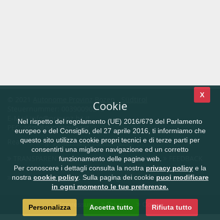
X
© 2021
Autonome Provinz Bozen - Südtirol
Cookie
Steuernummer: 00390090215
E-Mail
info@provinz.bz.it
Nel rispetto del regolamento (UE) 2016/679 del Parlamento
PEC:
adm@pec.prov.bz.it
europeo e del Consiglio, del 27 aprile 2016, ti informiamo che
questo sito utilizza cookie propri tecnici e di terze parti per
Realisierung:
Südtiroler Informatik AG
consentirti una migliore navigazione ed un corretto
TRANSPARENTE VERWALTUNG
KONTAKT
FEEDBACK
funzionamento delle pagine web.
Per conoscere i dettagli consulta la nostra
privacy policy
e la
CIVIS.bz.it - Das Südtiroler Bürgernetz
nostra
cookie policy
. Sulla pagina dei cookie
puoi modificare
in ogni momento le tue preferenze.
Impressum
Privacy
Cookie
Personalizza
Accetta tutto
Rifiuta tutto