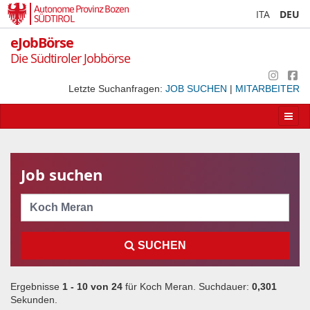
Autonome Provinz Bozen
ITA
DEU
SÜDTIROL
eJobBörse
Die Südtiroler Jobbörse
Letzte Suchanfragen:
JOB SUCHEN
|
MITARBEITER
Apri/
la
navig
Job suchen
Cerca
SUCHEN
Ergebnisse
1 - 10 von
24
für
Koch Meran
. Suchdauer:
0,301
Sekunden.