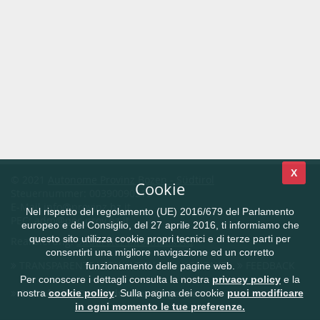
X
© 2021
Autonome Provinz Bozen - Südtirol
Cookie
Steuernummer: 00390090215
E-Mail
info@provinz.bz.it
Nel rispetto del regolamento (UE) 2016/679 del Parlamento
PEC:
adm@pec.prov.bz.it
europeo e del Consiglio, del 27 aprile 2016, ti informiamo che
questo sito utilizza cookie propri tecnici e di terze parti per
Realisierung:
Südtiroler Informatik AG
consentirti una migliore navigazione ed un corretto
TRANSPARENTE VERWALTUNG
KONTAKT
FEEDBACK
funzionamento delle pagine web.
Per conoscere i dettagli consulta la nostra
privacy policy
e la
CIVIS.bz.it - Das Südtiroler Bürgernetz
nostra
cookie policy
. Sulla pagina dei cookie
puoi modificare
in ogni momento le tue preferenze.