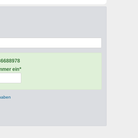
86688978
ummer ein*
 haben