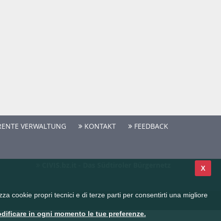
ENTE VERWALTUNG
KONTAKT
FEEDBACK
CIVIS.bz.it - Das Südtiroler Bürgernetz
X
a cookie propri tecnici e di terze parti per consentirti una migliore
dificare in ogni momento le tue preferenze.