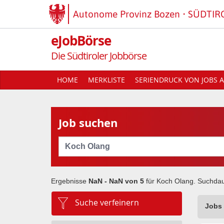
Autonome Provinz Bozen
SÜDTIR
eJobBörse
Die Südtiroler Jobbörse
HOME
MERKLISTE
SERIENDRUCK VON JOBS A
Job suchen
Cerca
Ergebnisse
NaN - NaN von
5
für
Koch Olang
. Suchda
Suche verfeinern
Jobs 