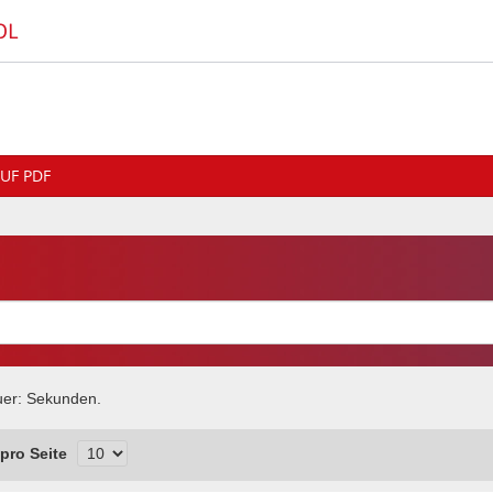
OL
UF PDF
uer:
Sekunden.
pro Seite