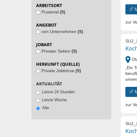
ARBEITSORT
Pustertal
(5)
zur Ve
ANGEBOT
von Unternehmen
(5)
SUJ_
JOBART
Koc
Privater Sektor
(5)
Ola
HERKUNFT (QUELLE)
„Ein T
Private Jobbörse
(5)
berufl
unver
AKTUALITÄT
Letzte 24 Stunden
Letzte Woche
zur Ve
Alle
SUJ_
Koch