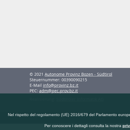
© 2021
Autonome Provinz Bozen - Südtirol
Steuernummer: 00390090215
E-Mail
info@provinz.bz.it
PEC:
adm@pec.prov.bz.it
Realisierung:
Südtiroler Informatik AG
Nel rispetto del regolamento (UE) 2016/679 del Parlamento europeo e 
Per conoscere i dettagli consulta la nostra
pri