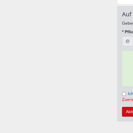
Auf
Geben
* Pfli
Ic
Zuers
Akt