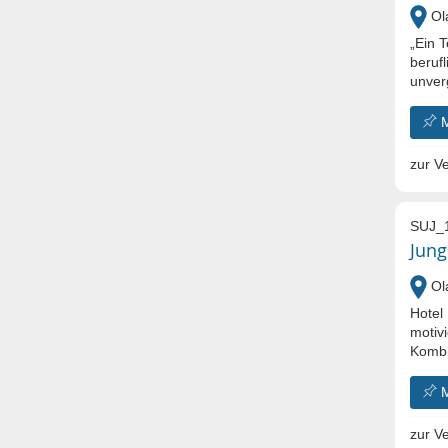
Ola
„Ein T
berufl
unver
zur Ve
SUJ_
Jung
Ola
Hotel 
motiv
Kombi
zur Ve