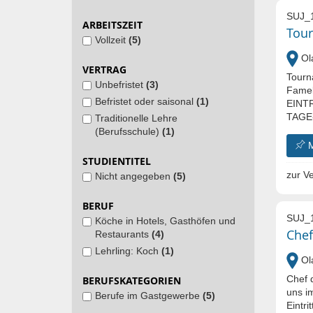
SUJ_
ARBEITSZEIT
Tour
Vollzeit
(5)
Ola
VERTRAG
Tourn
Unbefristet
(3)
Famel
Befristet oder saisonal
(1)
EINT
TAGE-
Traditionelle Lehre
(Berufsschule)
(1)
STUDIENTITEL
zur Ve
Nicht angegeben
(5)
BERUF
SUJ_
Köche in Hotels, Gasthöfen und
Chef
Restaurants
(4)
Lehrling: Koch
(1)
Ola
Chef 
BERUFSKATEGORIEN
uns i
Berufe im Gastgewerbe
(5)
Eintr