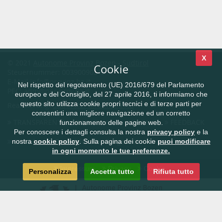
X
© 2021
Autonome Provinz Bozen - Südtirol
Cookie
Steuernummer: 00390090215
E-Mail
info@provinz.bz.it
Nel rispetto del regolamento (UE) 2016/679 del Parlamento
PEC:
adm@pec.prov.bz.it
europeo e del Consiglio, del 27 aprile 2016, ti informiamo che
questo sito utilizza cookie propri tecnici e di terze parti per
Realisierung:
Südtiroler Informatik AG
consentirti una migliore navigazione ed un corretto
TRANSPARENTE VERWALTUNG
KONTAKT
FEEDBACK
funzionamento delle pagine web.
Per conoscere i dettagli consulta la nostra
privacy policy
e la
CIVIS.bz.it - Das Südtiroler Bürgernetz
nostra
cookie policy
. Sulla pagina dei cookie
puoi modificare
in ogni momento le tue preferenze.
Impressum
Privacy
Cookie
Personalizza
Accetta tutto
Rifiuta tutto