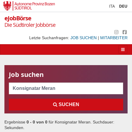
Autonome Provinz Bozen
ITA
DEU
SÜDTIROL
eJobBörse
Die Südtiroler Jobbörse
Letzte Suchanfragen:
JOB SUCHEN
|
MITARBEITER
Apri/
la
navig
Job suchen
Cerca
SUCHEN
Ergebnisse
0 - 0 von
0
für
Konsignatar Meran
. Suchdauer:
Sekunden.