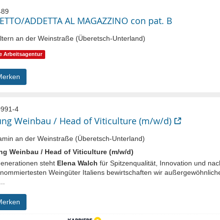
489
ETTO/ADDETTA AL MAGAZZINO con pat. B
tern an der Weinstraße (Überetsch-Unterland)
e Arbeitsagentur
Merken
991-4
ung Weinbau / Head of Viticulture (m/w/d)
min an der Weinstraße (Überetsch-Unterland)
ng Weinbau / Head of Viticulture (m/w/d)
Generationen steht
Elena Walch
für Spitzenqualität, Innovation und na
enommiertesten Weingüter Italiens bewirtschaften wir außergewöhnlich
..
Merken