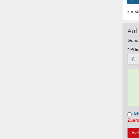
zur Ve
Auf
Geben
* Pfli
Ic
Zuers
Akt