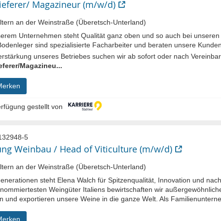
ieferer/ Magazineur (m/w/d)
tern an der Weinstraße (Überetsch-Unterland)
serem Unternehmen steht Qualität ganz oben und so auch bei unseren M
Bodenleger sind spezialisierte Facharbeiter und beraten unsere Kunden
erstärkung unseres Betriebes suchen wir ab sofort oder nach Vereinba
eferer/Magazineu...
Merken
rfügung gestellt von
132948-5
ung Weinbau / Head of Viticulture (m/w/d)
tern an der Weinstraße (Überetsch-Unterland)
Generationen steht Elena Walch für Spitzenqualität, Innovation und nac
enommiertesten Weingüter Italiens bewirtschaften wir außergewöhnlich
rn und exportieren unsere Weine in die ganze Welt. Als Familienuntern
Merken