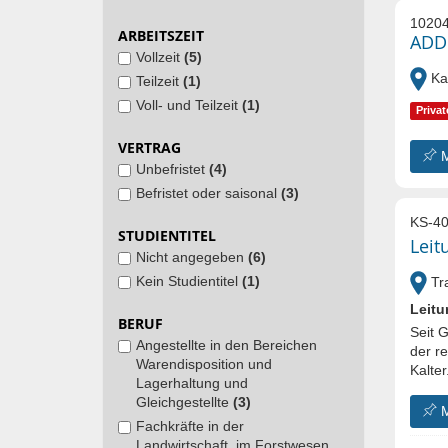
1020
ARBEITSZEIT
ADD
Vollzeit
(5)
Kal
Teilzeit
(1)
Voll- und Teilzeit
(1)
Privat
VERTRAG
Unbefristet
(4)
Befristet oder saisonal
(3)
KS-40
STUDIENTITEL
Leit
Nicht angegeben
(6)
Kein Studientitel
(1)
Tra
Leitu
BERUF
Seit 
Angestellte in den Bereichen
der r
Warendisposition und
Kalter.
Lagerhaltung und
Gleichgestellte
(3)
Fachkräfte in der
Landwirtschaft, im Forstwesen