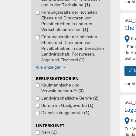
zur Ve
und in der Tierhaltung
(1)
Führungskräfte der höchsten
Ebene und Direktoren von
SUJ_
Privatbetrieben in anderen
Chef
Wirtschaftsbereichen
(1)
Führungskräfte der höchsten
Kal
Ebene und Direktoren von
Für u
Privatbetrieben in den Bereichen
de Ra
Landwirtschaft, Forstwesen,
Geträ
Jagd und Fischerei
(1)
Alle anzeigen
BERUFSKATEGORIEN
zur Ve
Kaufmännische und
Verwaltungsberufe
(3)
Landwirtschaftliche Berufe
(2)
SUJ_
Berufe im Gastgewerbe
(1)
Lage
Dienstleistungsberufe
(1)
Kal
UNTERKUNFT
Zur V
Nein
(1)
du da