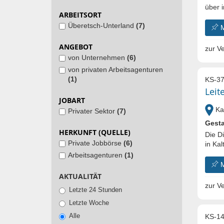
über i
ARBEITSORT
Überetsch-Unterland
(7)
ANGEBOT
zur Ve
von Unternehmen
(6)
von privaten Arbeitsagenturen
(1)
KS-37
Leit
JOBART
Kal
Privater Sektor
(7)
Gesta
HERKUNFT (QUELLE)
Die D
Private Jobbörse
(6)
in Kal
Arbeitsagenturen
(1)
AKTUALITÄT
zur Ve
Letzte 24 Stunden
Letzte Woche
Alle
KS-14