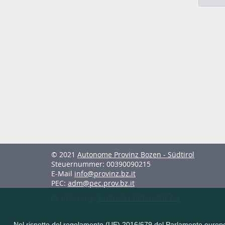
© 2021
Autonome Provinz Bozen - Südtirol
Steuernummer: 00390090215
E-Mail
info@provinz.bz.it
PEC:
adm@pec.prov.bz.it
Realisierung:
Südtiroler Informatik AG
Nel rispetto del regolamento (UE) 2016/679 del Parlamento europeo e 