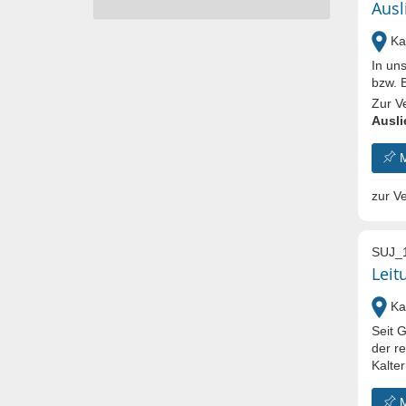
Ausl
Kal
In un
bzw. 
Zur V
Ausli
zur Ve
SUJ_
Leit
Kal
Seit 
der r
Kalte