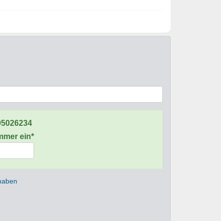
95026234
ummer ein*
 haben