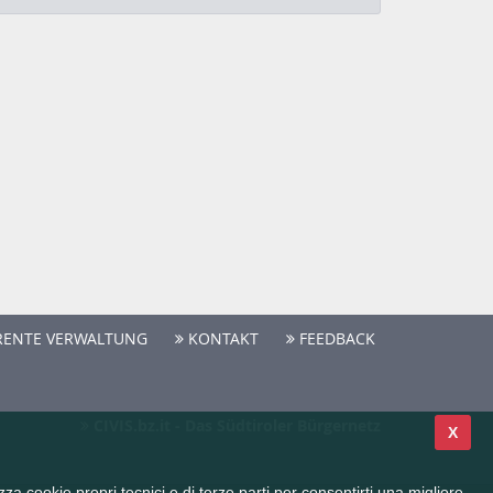
ENTE VERWALTUNG
KONTAKT
FEEDBACK
CIVIS.bz.it - Das Südtiroler Bürgernetz
X
a cookie propri tecnici e di terze parti per consentirti una migliore