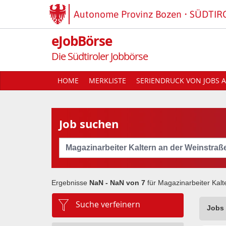
Autonome Provinz Bozen
SÜDTIR
eJobBörse
Die Südtiroler Jobbörse
HOME
MERKLISTE
SERIENDRUCK VON JOBS A
Job suchen
Cerca
Ergebnisse
NaN - NaN von
7
für
Magazinarbeiter Kalt
Suche verfeinern
Jobs 