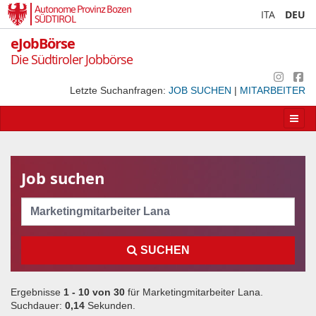
Autonome Provinz Bozen
ITA
DEU
SÜDTIROL
eJobBörse
Die Südtiroler Jobbörse
Letzte Suchanfragen:
JOB SUCHEN
|
MITARBEITER
Apri/
la
navig
Job suchen
Cerca
SUCHEN
Ergebnisse
1 - 10 von
30
für
Marketingmitarbeiter Lana
.
Suchdauer:
0,14
Sekunden.