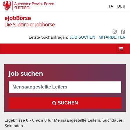
Autonome Provinz Bozen
ITA
DEU
SÜDTIROL
eJobBörse
Die Südtiroler Jobbörse
Letzte Suchanfragen:
JOB SUCHEN
|
MITARBEITER
Apri/
la
navig
Job suchen
Cerca
SUCHEN
Ergebnisse
0 - 0 von
0
für
Mensaangestellte Leifers
. Suchdauer:
Sekunden.