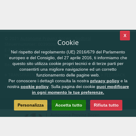
X
© 2021
Autonome Provinz Bozen - Südtirol
Cookie
Steuernummer: 00390090215
E-Mail
info@provinz.bz.it
Nel rispetto del regolamento (UE) 2016/679 del Parlamento
PEC:
adm@pec.prov.bz.it
europeo e del Consiglio, del 27 aprile 2016, ti informiamo che
questo sito utilizza cookie propri tecnici e di terze parti per
Realisierung:
Südtiroler Informatik AG
consentirti una migliore navigazione ed un corretto
TRANSPARENTE VERWALTUNG
KONTAKT
FEEDBACK
funzionamento delle pagine web.
Per conoscere i dettagli consulta la nostra
privacy policy
e la
CIVIS.bz.it - Das Südtiroler Bürgernetz
nostra
cookie policy
. Sulla pagina dei cookie
puoi modificare
in ogni momento le tue preferenze.
Impressum
Privacy
Cookie
Personalizza
Accetta tutto
Rifiuta tutto