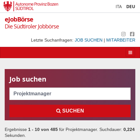
Autonome Provinz Bozen
ITA
DEU
SÜDTIROL
eJobBörse
Die Südtiroler Jobbörse
Letzte Suchanfragen:
JOB SUCHEN
|
MITARBEITER
Apri/
la
navig
Job suchen
Cerca
SUCHEN
Ergebnisse
1 - 10 von
485
für
Projektmanager
. Suchdauer:
0,224
Sekunden.