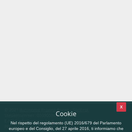
X
© 2021
Autonome Provinz Bozen - Südtirol
Cookie
Steuernummer: 00390090215
E-Mail
info@provinz.bz.it
Nel rispetto del regolamento (UE) 2016/679 del Parlamento
PEC:
adm@pec.prov.bz.it
europeo e del Consiglio, del 27 aprile 2016, ti informiamo che