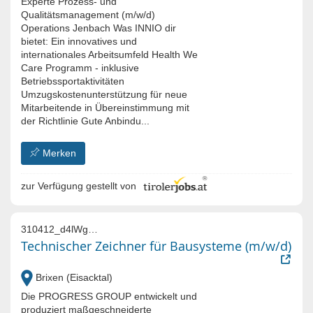
Experte Prozess- und
Qualitätsmanagement (m/w/d)
Operations Jenbach Was INNIO dir
bietet: Ein innovatives und
internationales Arbeitsumfeld Health We
Care Programm - inklusive
Betriebssportaktivitäten
Umzugskostenunterstützung für neue
Mitarbeitende in Übereinstimmung mit
der Richtlinie Gute Anbindu...
Merken
zur Verfügung gestellt von
310412_d4lWgMmM_gXmapXeW_7diWuVWJDDunfJAv-6
Technischer Zeichner für Bausysteme (m/w/d)
Brixen (Eisacktal)
Die PROGRESS GROUP entwickelt und
produziert maßgeschneiderte