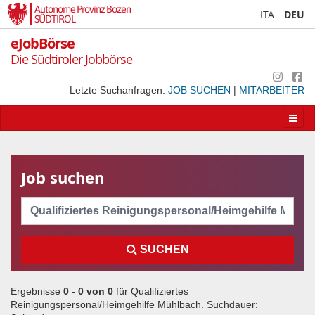
Autonome Provinz Bozen
ITA
DEU
SÜDTIROL
eJobBörse
Die Südtiroler Jobbörse
Letzte Suchanfragen:
JOB SUCHEN
|
MITARBEITER
Apri/
la
navig
Job suchen
Cerca
SUCHEN
Ergebnisse
0 - 0 von
0
für
Qualifiziertes
Reinigungspersonal/Heimgehilfe Mühlbach
. Suchdauer: