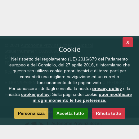
X
© 2021
Autonome Provinz Bozen - Südtirol
Cookie
Steuernummer: 00390090215
E-Mail
info@provinz.bz.it
Nel rispetto del regolamento (UE) 2016/679 del Parlamento
PEC:
adm@pec.prov.bz.it
europeo e del Consiglio, del 27 aprile 2016, ti informiamo che
questo sito utilizza cookie propri tecnici e di terze parti per
Realisierung:
Südtiroler Informatik AG
consentirti una migliore navigazione ed un corretto
TRANSPARENTE VERWALTUNG
KONTAKT
FEEDBACK
funzionamento delle pagine web.
Per conoscere i dettagli consulta la nostra
privacy policy
e la
CIVIS.bz.it - Das Südtiroler Bürgernetz
nostra
cookie policy
. Sulla pagina dei cookie
puoi modificare
in ogni momento le tue preferenze.
Impressum
Privacy
Cookie
Personalizza
Accetta tutto
Rifiuta tutto