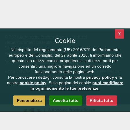
X
© 2021
Autonome Provinz Bozen - Südtirol
Cookie
Steuernummer: 00390090215
E-Mail
info@provinz.bz.it
Nel rispetto del regolamento (UE) 2016/679 del Parlamento
PEC:
adm@pec.prov.bz.it
europeo e del Consiglio, del 27 aprile 2016, ti informiamo che
questo sito utilizza cookie propri tecnici e di terze parti per
Realisierung:
Südtiroler Informatik AG
consentirti una migliore navigazione ed un corretto
TRANSPARENTE VERWALTUNG
KONTAKT
FEEDBACK
funzionamento delle pagine web.
Per conoscere i dettagli consulta la nostra
privacy policy
e la
CIVIS.bz.it - Das Südtiroler Bürgernetz
nostra
cookie policy
. Sulla pagina dei cookie
puoi modificare
in ogni momento le tue preferenze.
Impressum
Privacy
Cookie
Personalizza
Accetta tutto
Rifiuta tutto