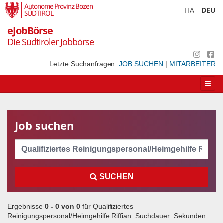
Autonome Provinz Bozen
ITA
DEU
SÜDTIROL
eJobBörse
Die Südtiroler Jobbörse
Letzte Suchanfragen:
JOB SUCHEN
|
MITARBEITER
Apri/
la
navig
Job suchen
Cerca
SUCHEN
Ergebnisse
0 - 0 von
0
für
Qualifiziertes
Reinigungspersonal/Heimgehilfe Riffian
. Suchdauer:
Sekunden.