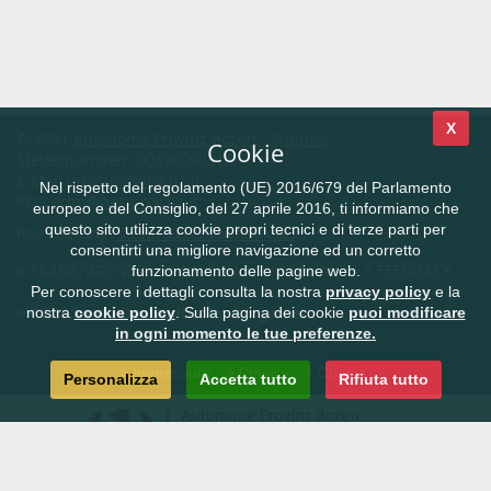
X
© 2021
Autonome Provinz Bozen - Südtirol
Cookie
Steuernummer: 00390090215
E-Mail
info@provinz.bz.it
Nel rispetto del regolamento (UE) 2016/679 del Parlamento
PEC:
adm@pec.prov.bz.it
europeo e del Consiglio, del 27 aprile 2016, ti informiamo che
questo sito utilizza cookie propri tecnici e di terze parti per
Realisierung:
Südtiroler Informatik AG
consentirti una migliore navigazione ed un corretto
TRANSPARENTE VERWALTUNG
KONTAKT
FEEDBACK
funzionamento delle pagine web.
Per conoscere i dettagli consulta la nostra
privacy policy
e la
CIVIS.bz.it - Das Südtiroler Bürgernetz
nostra
cookie policy
. Sulla pagina dei cookie
puoi modificare
in ogni momento le tue preferenze.
Impressum
Privacy
Cookie
Personalizza
Accetta tutto
Rifiuta tutto