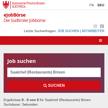
Autonome Provinz Bozen
ITA
DEU
SÜDTIROL
eJobBörse
Die Südtiroler Jobbörse
Letzte Suchanfragen:
JOB SUCHEN
|
MITARBEITER
Apri/
la
navig
Job suchen
Cerca
SUCHEN
Ergebnisse
0 - 0 von
0
für
Saalchef (Restaurants) Brixen
.
Suchdauer:
Sekunden.