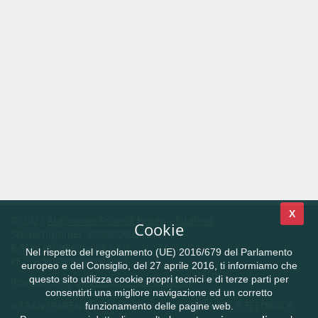
X
© 2021
Autonome Provinz Bozen - Südtirol
Cookie
Steuernummer: 00390090215
E-Mail
info@provinz.bz.it
Nel rispetto del regolamento (UE) 2016/679 del Parlamento
PEC:
adm@pec.prov.bz.it
europeo e del Consiglio, del 27 aprile 2016, ti informiamo che
questo sito utilizza cookie propri tecnici e di terze parti per
Realisierung:
Südtiroler Informatik AG
consentirti una migliore navigazione ed un corretto
TRANSPARENTE VERWALTUNG
KONTAKT
FEEDBACK
funzionamento delle pagine web.