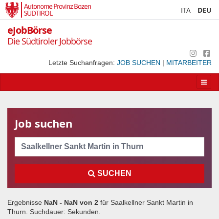
Autonome Provinz Bozen
ITA
DEU
SÜDTIROL
eJobBörse
Die Südtiroler Jobbörse
Letzte Suchanfragen:
JOB SUCHEN
|
MITARBEITER
Apri/
la
navig
Job suchen
Cerca
SUCHEN
Ergebnisse
NaN - NaN von
2
für
Saalkellner Sankt Martin in
Thurn
. Suchdauer:
Sekunden.