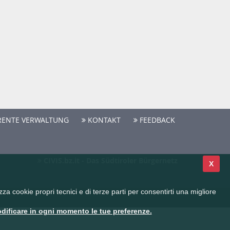
ENTE VERWALTUNG
KONTAKT
FEEDBACK
CIVIS.bz.it - Das Südtiroler Bürgernetz
X
a cookie propri tecnici e di terze parti per consentirti una migliore
dificare in ogni momento le tue preferenze.