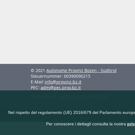
© 2021
Autonome Provinz Bozen - Südtirol
Steuernummer: 00390090215
E-Mail
info@provinz.bz.it
PEC:
adm@pec.prov.bz.it
Realisierung:
Südtiroler Informatik AG
Nel rispetto del regolamento (UE) 2016/679 del Parlamento europeo e 
Per conoscere i dettagli consulta la nostra
pri