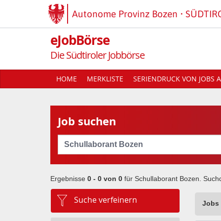
Autonome Provinz Bozen
SÜDTIR
eJobBörse
Die Südtiroler Jobbörse
HOME
MERKLISTE
SERIENDRUCK VON JOBS A
Job suchen
Cerca
Ergebnisse
0 - 0 von
0
für
Schullaborant Bozen
. Such
Suche verfeinern
Jobs 