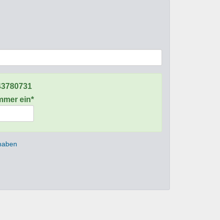
43780731
ummer ein*
 haben