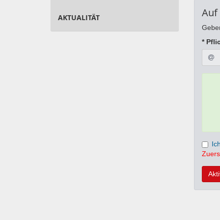
Auf
AKTUALITÄT
Geben
* Pfli
Ic
Zuers
Akt