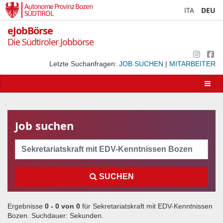
Autonome Provinz Bozen
ITA
DEU
SÜDTIROL
eJobBörse
Die Südtiroler Jobbörse
Letzte Suchanfragen:
JOB SUCHEN
|
MITARBEITER
Apri/
la
navig
Job suchen
Cerca
SUCHEN
Ergebnisse
0 - 0 von
0
für
Sekretariatskraft mit EDV-Kenntnissen
Bozen
. Suchdauer:
Sekunden.