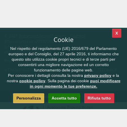
X
© 2021
Autonome Provinz Bozen - Südtirol
Cookie
Steuernummer: 00390090215
E-Mail
info@provinz.bz.it
Nel rispetto del regolamento (UE) 2016/679 del Parlamento
PEC:
adm@pec.prov.bz.it
europeo e del Consiglio, del 27 aprile 2016, ti informiamo che
questo sito utilizza cookie propri tecnici e di terze parti per
Realisierung:
Südtiroler Informatik AG
consentirti una migliore navigazione ed un corretto
TRANSPARENTE VERWALTUNG
KONTAKT
FEEDBACK
funzionamento delle pagine web.
Per conoscere i dettagli consulta la nostra
privacy policy
e la
CIVIS.bz.it - Das Südtiroler Bürgernetz
nostra
cookie policy
. Sulla pagina dei cookie
puoi modificare
in ogni momento le tue preferenze.
Impressum
Privacy
Cookie
Personalizza
Accetta tutto
Rifiuta tutto