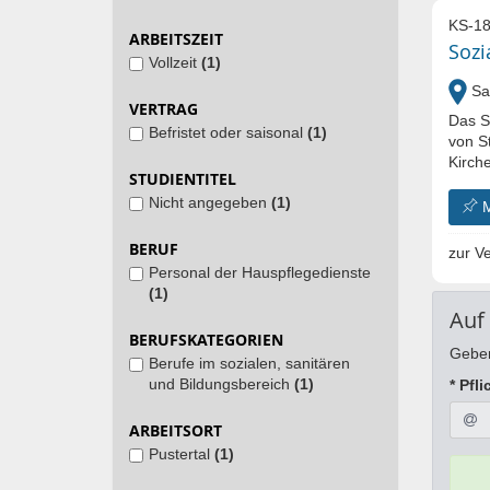
KS-18
ARBEITSZEIT
Sozi
Vollzeit
(1)
San
VERTRAG
Das S
Befristet oder saisonal
(1)
von S
Kirche
STUDIENTITEL
Nicht angegeben
(1)
BERUF
zur Ve
Personal der Hauspflegedienste
(1)
Auf
BERUFSKATEGORIEN
Geben
Berufe im sozialen, sanitären
und Bildungsbereich
(1)
* Pfli
ARBEITSORT
Pustertal
(1)