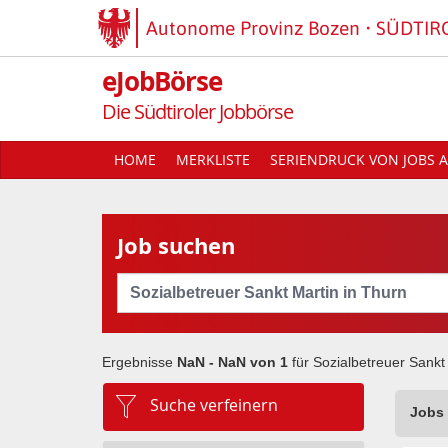
Autonome Provinz Bozen
SÜDTIR
eJobBörse
Die Südtiroler Jobbörse
HOME
MERKLISTE
SERIENDRUCK VON JOBS A
Job suchen
Cerca
Ergebnisse
NaN - NaN von
1
für
Sozialbetreuer Sankt
Suche verfeinern
Jobs 