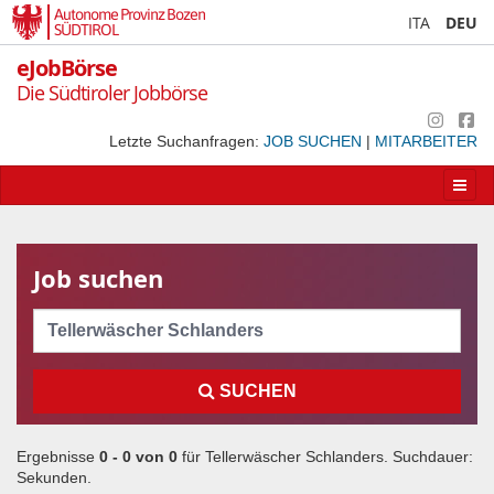
Autonome Provinz Bozen
ITA
DEU
SÜDTIROL
eJobBörse
Die Südtiroler Jobbörse
Letzte Suchanfragen:
JOB SUCHEN
|
MITARBEITER
Apri/
la
navig
Job suchen
Cerca
SUCHEN
Ergebnisse
0 - 0 von
0
für
Tellerwäscher Schlanders
. Suchdauer:
Sekunden.