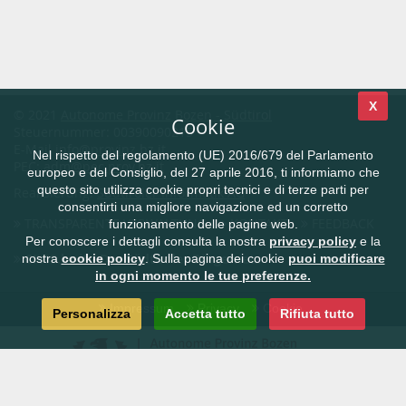
X
© 2021
Autonome Provinz Bozen - Südtirol
Cookie
Steuernummer: 00390090215
E-Mail
info@provinz.bz.it
Nel rispetto del regolamento (UE) 2016/679 del Parlamento
PEC:
adm@pec.prov.bz.it
europeo e del Consiglio, del 27 aprile 2016, ti informiamo che
questo sito utilizza cookie propri tecnici e di terze parti per
Realisierung:
Südtiroler Informatik AG
consentirti una migliore navigazione ed un corretto
TRANSPARENTE VERWALTUNG
KONTAKT
FEEDBACK
funzionamento delle pagine web.
Per conoscere i dettagli consulta la nostra
privacy policy
e la
CIVIS.bz.it - Das Südtiroler Bürgernetz
nostra
cookie policy
. Sulla pagina dei cookie
puoi modificare
in ogni momento le tue preferenze.
Impressum
Privacy
Cookie
Personalizza
Accetta tutto
Rifiuta tutto