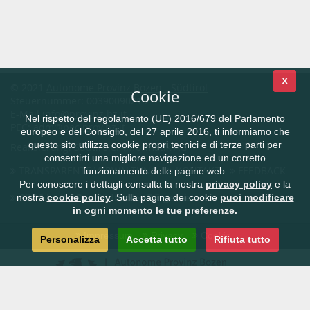
X
© 2021
Autonome Provinz Bozen - Südtirol
Cookie
Steuernummer: 00390090215
E-Mail
info@provinz.bz.it
Nel rispetto del regolamento (UE) 2016/679 del Parlamento
PEC:
adm@pec.prov.bz.it
europeo e del Consiglio, del 27 aprile 2016, ti informiamo che
questo sito utilizza cookie propri tecnici e di terze parti per
Realisierung:
Südtiroler Informatik AG
consentirti una migliore navigazione ed un corretto
TRANSPARENTE VERWALTUNG
KONTAKT
FEEDBACK
funzionamento delle pagine web.
Per conoscere i dettagli consulta la nostra
privacy policy
e la
CIVIS.bz.it - Das Südtiroler Bürgernetz
nostra
cookie policy
. Sulla pagina dei cookie
puoi modificare
in ogni momento le tue preferenze.
Impressum
Privacy
Cookie
Personalizza
Accetta tutto
Rifiuta tutto