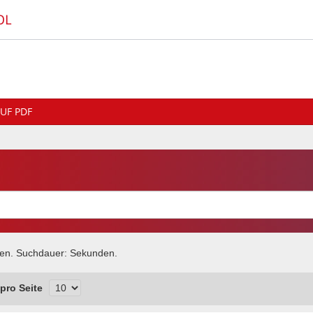
OL
UF PDF
zen
. Suchdauer:
Sekunden.
pro Seite