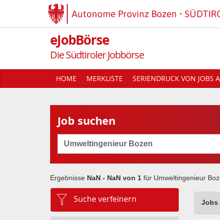
Autonome Provinz Bozen
SÜDTIR
eJobBörse
Die Südtiroler Jobbörse
HOME
MERKLISTE
SERIENDRUCK VON JOBS A
Job suchen
Cerca
Ergebnisse
NaN - NaN von
1
für
Umweltingenieur Bo
Suche verfeinern
Jobs 