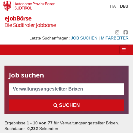
Autonome Provinz Bozen
ITA
DEU
SÜDTIROL
eJobBörse
Die Südtiroler Jobbörse
Letzte Suchanfragen:
JOB SUCHEN
|
MITARBEITER
Apri/
la
navig
Job suchen
Cerca
SUCHEN
Ergebnisse
1 - 10 von
77
für
Verwaltungsangestellter Brixen
.
Suchdauer:
0,232
Sekunden.