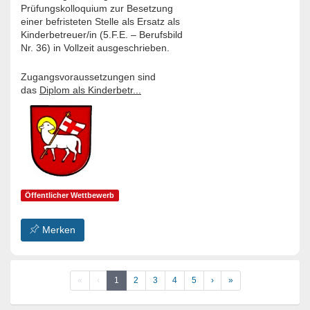
Prüfungskolloquium zur Besetzung
einer befristeten Stelle als Ersatz als
Kinderbetreuer/in (5.F.E. – Berufsbild
Nr. 36) in Vollzeit ausgeschrieben.
Zugangsvoraussetzungen sind
das
Diplom als Kinderbetr...
Öffentlicher Wettbewerb
Merken
«
‹
1
2
3
4
5
›
»