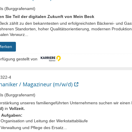
s (Burggrafenamt)
n Sie Teil der digitalen Zukunft von Mein Beck
Beck zählt zu den bekanntesten und erfolgreichsten Bäckerei- und Gast
ehreren Standorten, hoher Qualitätsorientierung, modernen Produktion
alen Verwurz...
Merken
rfügung gestellt von
322-4
aniker / Magazineur (m/w/d)
s (Burggrafenamt)
erstärkung unseres familiengeführten Unternehmens suchen wir einen
d)
in
Vollzeit.
 Aufgaben:
Organisation und Leitung der Werkstattabläufe
Verwaltung und Pflege des Ersatz...