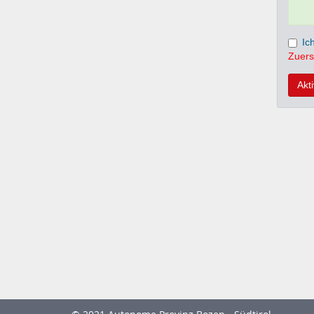
Ic
Zuers
Akt