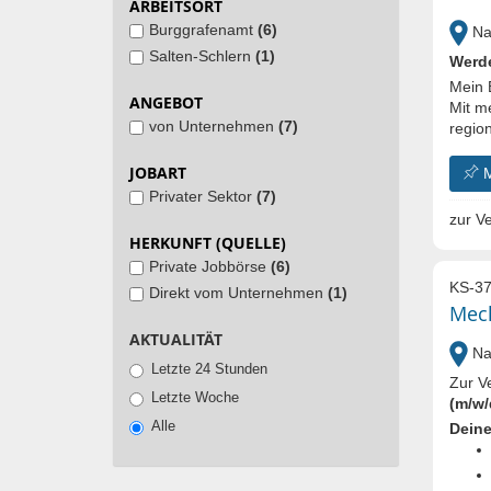
ARBEITSORT
Burggrafenamt
(6)
Nal
Salten-Schlern
(1)
Werde
Mein 
ANGEBOT
Mit m
von Unternehmen
(7)
region
JOBART
Privater Sektor
(7)
zur Ve
HERKUNFT (QUELLE)
Private Jobbörse
(6)
KS-37
Direkt vom Unternehmen
(1)
Mech
AKTUALITÄT
Nal
Letzte 24 Stunden
Zur V
Letzte Woche
(m/w/
Alle
Deine