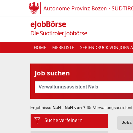
Autonome Provinz Bozen
SÜDTIR
eJobBörse
Die Südtiroler Jobbörse
HOME
MERKLISTE
SERIENDRUCK VON JOBS A
Job suchen
Cerca
Ergebnisse
NaN - NaN von
7
für
Verwaltungsassistent
Suche verfeinern
Jobs 