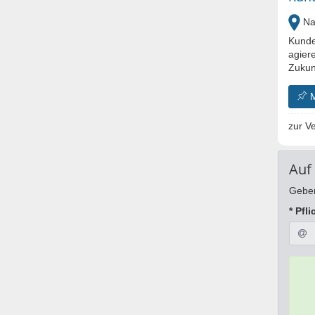
Nal
Kunden
agier
Zukunf
zur Ve
Auf
Geben
* Pfli