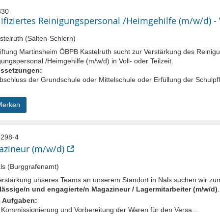
830
ifiziertes Reinigungspersonal /Heimgehilfe (m/w/d) - V
telruth (Salten-Schlern)
tiftung Martinsheim ÖBPB Kastelruth sucht zur Verstärkung des Reinigu
ungspersonal /Heimgehilfe (m/w/d) in Voll- oder Teilzeit.
ussetzungen:
schluss der Grundschule oder Mittelschule oder Erfüllung der Schulpfl
Merken
298-4
zineur (m/w/d)
s (Burggrafenamt)
erstärkung unseres Teams an unserem Standort in Nals suchen wir zum 
lässige/n und engagierte/n Magazineur / Lagermitarbeiter (m/w/d)
.
 Aufgaben:
Kommissionierung und Vorbereitung der Waren für den Versa...