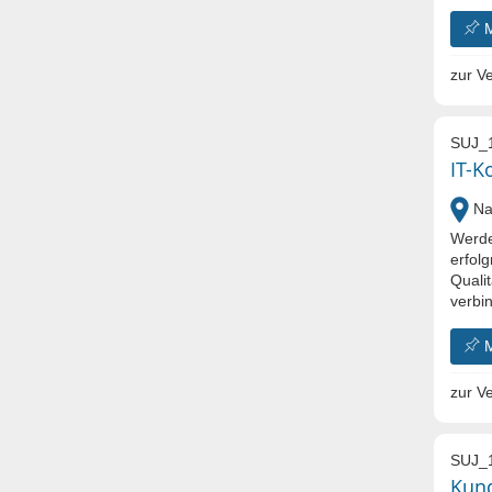
zur Ve
SUJ_
IT-K
Nal
Werde
erfol
Quali
verbin
zur Ve
SUJ_
Kund