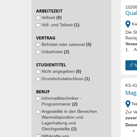
1020
ARBEITSZEIT
Qual
Vollzeit
(6)
Kas
Voll- und Teilzeit
(1)
Die S
VERTRAG
Reinig
Vora
Befristet oder saisonal
(5)
1. Ab
Unbefristet
(2)
STUDIENTITEL
Nicht angegeben
(6)
Grundschulabschluss
(1)
KS-41
BERUF
Maga
Informatiktechniker -
Nal
Programmierer
(2)
Angestellte in den Bereichen
Zur V
Warendisposition und
zuver
Lagerhaltung und
Deine
Gleichgestellte
(1)
Hilfskräfte von