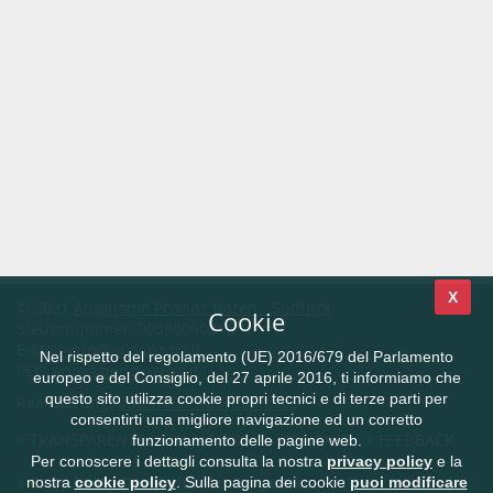
X
© 2021
Autonome Provinz Bozen - Südtirol
Cookie
Steuernummer: 00390090215
E-Mail
info@provinz.bz.it
Nel rispetto del regolamento (UE) 2016/679 del Parlamento
PEC:
adm@pec.prov.bz.it
europeo e del Consiglio, del 27 aprile 2016, ti informiamo che
questo sito utilizza cookie propri tecnici e di terze parti per
Realisierung:
Südtiroler Informatik AG
consentirti una migliore navigazione ed un corretto
TRANSPARENTE VERWALTUNG
KONTAKT
FEEDBACK
funzionamento delle pagine web.
Per conoscere i dettagli consulta la nostra
privacy policy
e la
CIVIS.bz.it - Das Südtiroler Bürgernetz
nostra
cookie policy
. Sulla pagina dei cookie
puoi modificare