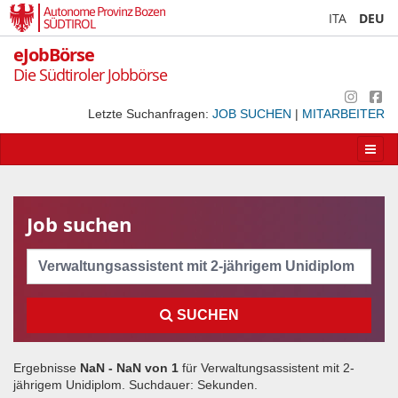
Autonome Provinz Bozen
ITA
DEU
SÜDTIROL
eJobBörse
Die Südtiroler Jobbörse
Letzte Suchanfragen:
JOB SUCHEN
|
MITARBEITER
Apri/
la
navig
Job suchen
Cerca
SUCHEN
Ergebnisse
NaN - NaN von
1
für
Verwaltungsassistent mit 2-
jährigem Unidiplom
. Suchdauer:
Sekunden.