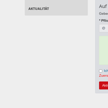
Auf
AKTUALITÄT
Geben
* Pfli
Ic
Zuers
Akt