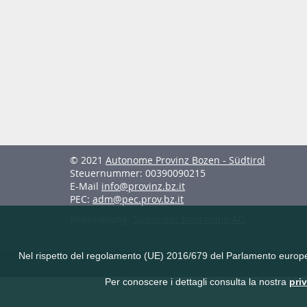
© 2021
Autonome Provinz Bozen - Südtirol
Steuernummer: 00390090215
E-Mail
info@provinz.bz.it
PEC:
adm@pec.prov.bz.it
Realisierung:
Südtiroler Informatik AG
Nel rispetto del regolamento (UE) 2016/679 del Parlamento europeo e 
Per conoscere i dettagli consulta la nostra
pri