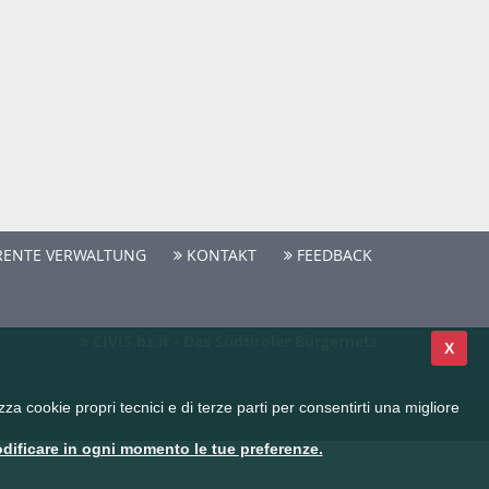
ENTE VERWALTUNG
KONTAKT
FEEDBACK
CIVIS.bz.it - Das Südtiroler Bürgernetz
X
a cookie propri tecnici e di terze parti per consentirti una migliore
dificare in ogni momento le tue preferenze.