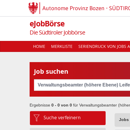
Autonome Provinz Bozen
SÜDTIR
eJobBörse
Die Südtiroler Jobbörse
HOME
MERKLISTE
SERIENDRUCK VON JOBS A
Job suchen
Cerca
Ergebnisse
0 - 0 von
0
für
Verwaltungsbeamter (höher
Suche verfeinern
Jobs 