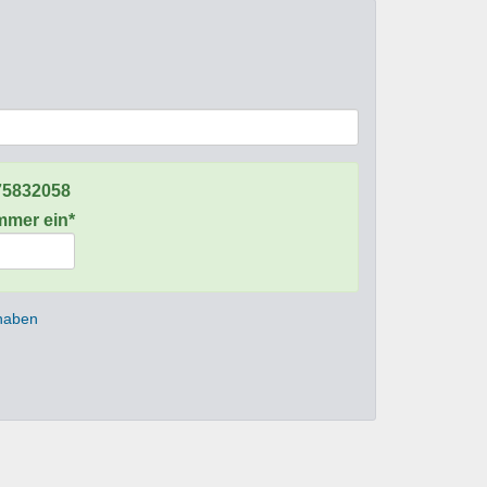
75832058
ummer ein*
 haben