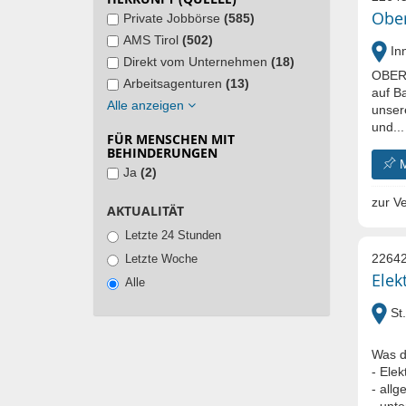
Obe
Private Jobbörse
(585)
AMS Tirol
(502)
In
Direkt vom Unternehmen
(18)
OBERM
Arbeitsagenturen
(13)
auf B
Alle anzeigen
unser
und...
FÜR MENSCHEN MIT
BEHINDERUNGEN
Ja
(2)
zur Ve
AKTUALITÄT
Letzte 24 Stunden
22642
Letzte Woche
Elek
Alle
St.
Was du
- Elek
- all
- unt