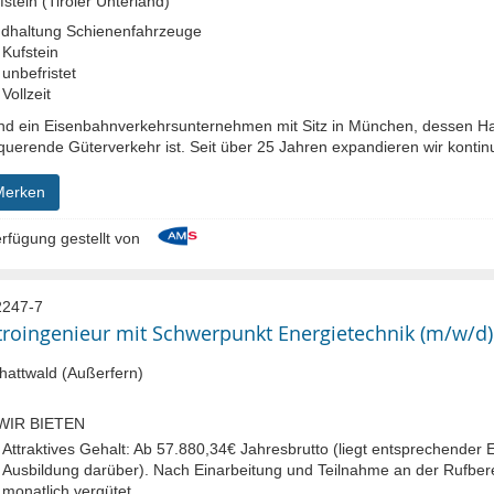
stein (Tiroler Unterland)
ndhaltung Schienenfahrzeuge
Kufstein
unbefristet
Vollzeit
ind ein Eisenbahnverkehrsunternehmen mit Sitz in München, dessen Ha
querende Güterverkehr ist. Seit über 25 Jahren expandieren wir kontinu
Merken
rfügung gestellt von
247-7
troingenieur mit Schwerpunkt Energietechnik (m/w/d)
attwald (Außerfern)
WIR BIETEN
Attraktives Gehalt:
Ab 57.880,34€ Jahresbrutto (liegt entsprechender E
Ausbildung darüber). Nach Einarbeitung und Teilnahme an der Rufbere
monatlich vergütet...