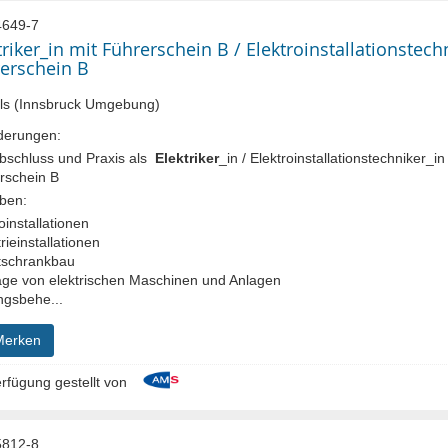
649-7
triker_in mit Führerschein B / Elektroinstallationstech
erschein B
ls (Innsbruck Umgebung)
derungen:
bschluss und Praxis als
Elektriker
_in / Elektroinstallationstechniker_in
rschein B
ben:
oinstallationen
rieinstallationen
tschrankbau
ge von elektrischen Maschinen und Anlagen
ngsbehe...
Merken
rfügung gestellt von
812-8