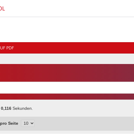
OL
UF PDF
:
0,116
Sekunden.
pro Seite