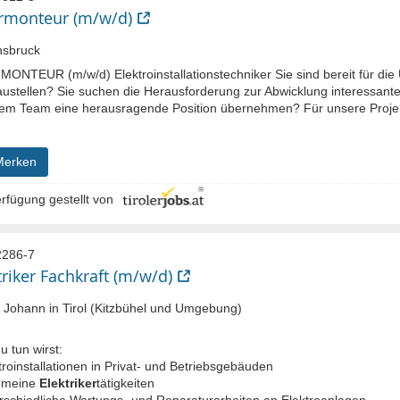
rmonteur (m/w/d)
nsbruck
ONTEUR (m/w/d) Elektroinstallationstechniker Sie sind bereit für di
austellen? Sie suchen die Herausforderung zur Abwicklung interessanter
em Team eine herausragende Position übernehmen? Für unsere Projek
Merken
rfügung gestellt von
286-7
triker Fachkraft (m/w/d)
 Johann in Tirol (Kitzbühel und Umgebung)
 tun wirst:
troinstallationen in Privat- und Betriebsgebäuden
gemeine
Elektriker
tätigkeiten
erschiedliche Wartungs- und Reparaturarbeiten an Elektroanlagen