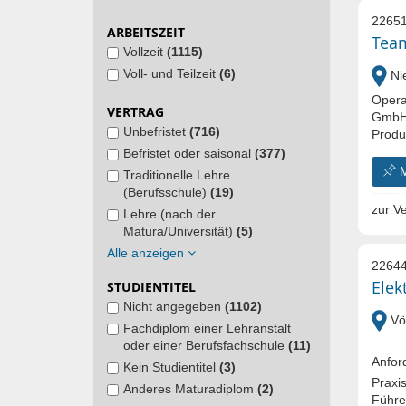
22651
ARBEITSZEIT
Team
Vollzeit
(1115)
Voll- und Teilzeit
(6)
Nie
Opera
VERTRAG
GmbH 
Unbefristet
(716)
Produk
Befristet oder saisonal
(377)
Traditionelle Lehre
(Berufsschule)
(19)
zur Ve
Lehre (nach der
Matura/Universität)
(5)
Alle anzeigen
22644
Elek
STUDIENTITEL
Nicht angegeben
(1102)
Vö
Fachdiplom einer Lehranstalt
oder einer Berufsfachschule
(11)
Anfor
Kein Studientitel
(3)
Praxis
Anderes Maturadiplom
(2)
Führe