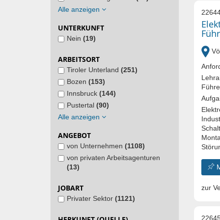
Alle anzeigen
22644
Elek
UNTERKUNFT
Führ
Nein
(19)
Vö
ARBEITSORT
Anfor
Tiroler Unterland
(251)
Lehra
Bozen
(153)
Führe
Innsbruck
(144)
Aufga
Pustertal
(90)
Elektr
Alle anzeigen
Indust
Schal
ANGEBOT
Monta
von Unternehmen
(1108)
Störu
von privaten Arbeitsagenturen
(13)
JOBART
zur Ve
Privater Sektor
(1121)
22645
HERKUNFT (QUELLE)