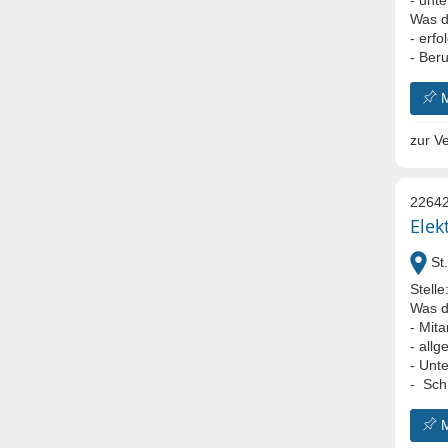
Was d
- erf
- Beru
zur Ve
22642
Elek
St.
Stelle
Was du
- Mita
- all
- Unt
- Sch.