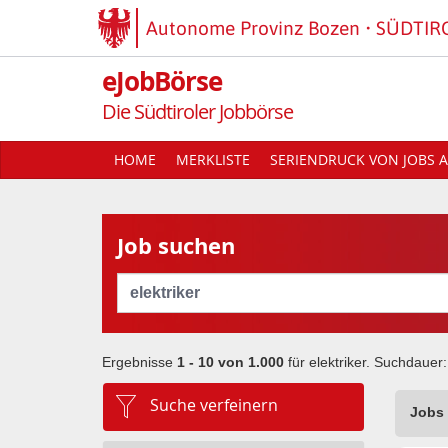
Autonome Provinz Bozen
SÜDTIR
eJobBörse
Die Südtiroler Jobbörse
HOME
MERKLISTE
SERIENDRUCK VON JOBS A
Job suchen
Cerca
Ergebnisse
1 - 10 von
1.000
für
elektriker
. Suchdauer
Suche verfeinern
Jobs 