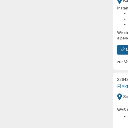
Kuf
Insta
Wir s
alpen
zur Ve
22642
Elek
Sch
WAS 