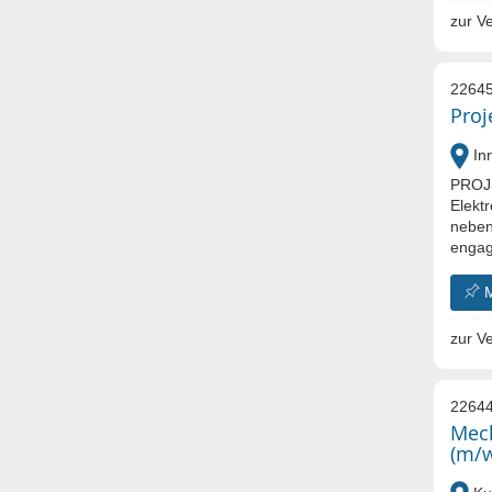
zur Ve
22645
Proj
In
PROJE
Elekt
neben
engagi
zur Ve
22644
Mech
(m/w