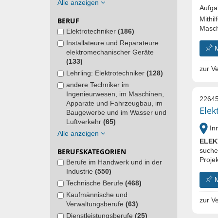
Alle anzeigen
Aufga
Mithil
BERUF
Masch
Elektrotechniker
(186)
Installateure und Reparateure
elektromechanischer Geräte
(133)
zur Ve
Lehrling: Elektrotechniker
(128)
andere Techniker im
Ingenieurwesen, im Maschinen,
22645
Apparate und Fahrzeugbau, im
Elek
Baugewerbe und im Wasser und
Luftverkehr
(65)
In
Alle anzeigen
ELEK
suche
BERUFSKATEGORIEN
Projek
Berufe im Handwerk und in der
Industrie
(550)
Technische Berufe
(468)
Kaufmännische und
zur Ve
Verwaltungsberufe
(63)
Dienstleistungsberufe
(25)