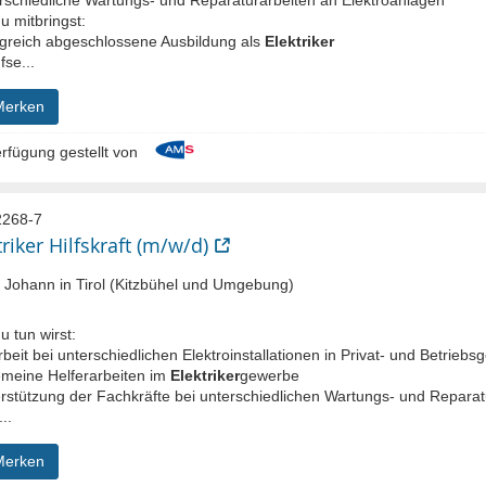
u mitbringst:
olgreich abgeschlossene Ausbildung als
Elektriker
fse...
Merken
rfügung gestellt von
268-7
triker Hilfskraft (m/w/d)
 Johann in Tirol (Kitzbühel und Umgebung)
:
 tun wirst:
rbeit bei unterschiedlichen Elektroinstallationen in Privat- und Betrieb
gemeine Helferarbeiten im
Elektriker
gewerbe
erstützung der Fachkräfte bei unterschiedlichen Wartungs- und Reparat
..
Merken