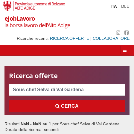
Provincia autonoma di Bolzano
ITA
DEU
ALTO ADIGE
eJobLavoro
la borsa lavoro dell'Alto Adige
Ricerche recenti:
RICERCA OFFERTE
|
COLLABORATORE
Apri/
la
navig
Ricerca offerte
Cerca
CERCA
Risultati
NaN - NaN su
1
per
Sous chef Selva di Val Gardena
.
Durata della ricerca:
secondi.