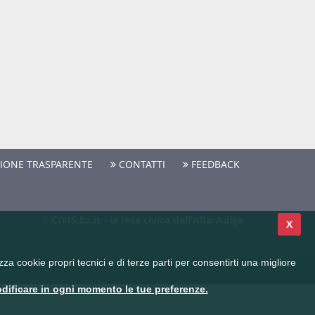
IONE TRASPARENTE
CONTATTI
FEEDBACK
CIVIS.bz.it - la rete civica dell'Alto Adige
X
a cookie propri tecnici e di terze parti per consentirti una migliore
dificare in ogni momento le tue preferenze.