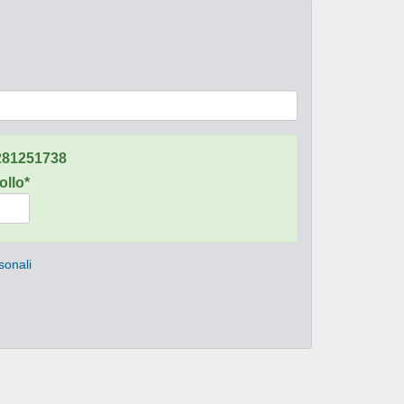
281251738
ollo*
sonali