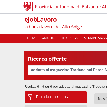
Provincia autonoma di Bolzano
AL
eJobLavoro
la borsa lavoro dell'Alto Adige
HOME
ANNUNCI CHE OSSERVI
STAMPA MASSI
Ricerca offerte
Cerca
Risultati
0 - 0 su
0
per
addetto al magazzino Trodena 
Filtra la tua ricerca
Nr. o