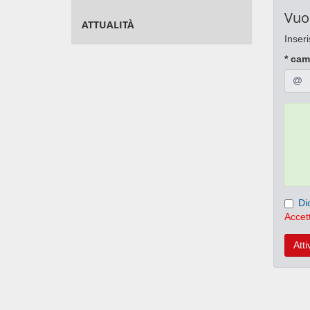
Vuo
ATTUALITÀ
Inseri
* cam
Di
Accett
Atti