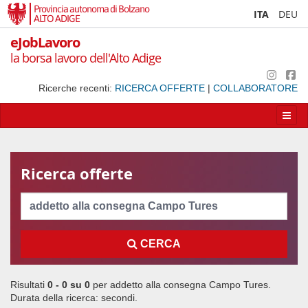
Provincia autonoma di Bolzano
ITA
DEU
ALTO ADIGE
eJobLavoro
la borsa lavoro dell'Alto Adige
Ricerche recenti:
RICERCA OFFERTE
|
COLLABORATORE
Apri/
la
navig
Ricerca offerte
Cerca
CERCA
Risultati
0 - 0 su
0
per
addetto alla consegna Campo Tures
.
Durata della ricerca:
secondi.