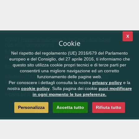
X
© 2021
Provincia autonoma di Bolzano - Alto Adige
Cookie
Cod. Fisc.: 00390090215
E-Mail
info@provincia.bz.it
Nel rispetto del regolamento (UE) 2016/679 del Parlamento
PEC:
adm@pec.prov.bz.it
europeo e del Consiglio, del 27 aprile 2016, ti informiamo che
questo sito utilizza cookie propri tecnici e di terze parti per
Realizzazione:
Informatica Alto Adige SPA
consentirti una migliore navigazione ed un corretto
AMMINISTRAZIONE TRASPARENTE
CONTATTI
funzionamento delle pagine web.
FEEDBACK
Per conoscere i dettagli consulta la nostra
privacy policy
e la
nostra
cookie policy
. Sulla pagina dei cookie
puoi modificare
CIVIS.bz.it - la rete civica dell'Alto Adige
in ogni momento le tue preferenze.
Personalizza
Accetta tutto
Rifiuta tutto
Note legali
Privacy
Cookie