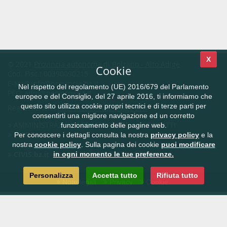
X
© 2021
Provincia autonoma di Bolzano - Alto Adige
Cookie
Cod. Fisc.: 00390090215
E-Mail
info@provincia.bz.it
Nel rispetto del regolamento (UE) 2016/679 del Parlamento
PEC:
adm@pec.prov.bz.it
europeo e del Consiglio, del 27 aprile 2016, ti informiamo che
questo sito utilizza cookie propri tecnici e di terze parti per
Realizzazione:
Informatica Alto Adige SPA
consentirti una migliore navigazione ed un corretto
AMMINISTRAZIONE TRASPARENTE
CONTATTI
funzionamento delle pagine web.
FEEDBACK
Per conoscere i dettagli consulta la nostra
privacy policy
e la
nostra
cookie policy
. Sulla pagina dei cookie
puoi modificare
CIVIS.bz.it - la rete civica dell'Alto Adige
in ogni momento le tue preferenze.
Personalizza
Accetta tutto
Rifiuta tutto
Note legali
Privacy
Cookie