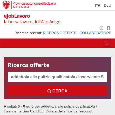
Provincia autonoma di Bolzano
ITA
DEU
ALTO ADIGE
eJobLavoro
la borsa lavoro dell'Alto Adige
Ricerche recenti:
RICERCA OFFERTE
|
COLLABORATORE
Apri/
la
navig
Ricerca offerte
Cerca
CERCA
Risultati
0 - 0 su
0
per
addetto/a alle pulizie qualificato/a /
inserviente San Candido
. Durata della ricerca:
secondi.