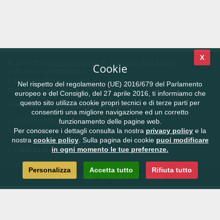
X
© 2021
Provincia autonoma di Bolzano - Alto Adige
Cookie
Cod. Fisc.: 00390090215
E-Mail
info@provincia.bz.it
Nel rispetto del regolamento (UE) 2016/679 del Parlamento
PEC:
adm@pec.prov.bz.it
europeo e del Consiglio, del 27 aprile 2016, ti informiamo che
questo sito utilizza cookie propri tecnici e di terze parti per
Realizzazione:
Informatica Alto Adige SPA
consentirti una migliore navigazione ed un corretto
AMMINISTRAZIONE TRASPARENTE
CONTATTI
funzionamento delle pagine web.
FEEDBACK
Per conoscere i dettagli consulta la nostra
privacy policy
e la
nostra
cookie policy
. Sulla pagina dei cookie
puoi modificare
CIVIS.bz.it - la rete civica dell'Alto Adige
in ogni momento le tue preferenze.
Personalizza
Accetta tutto
Rifiuta tutto
Note legali
Privacy
Cookie