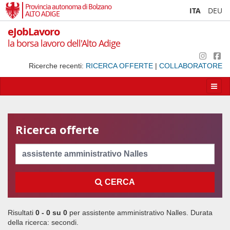
Provincia autonoma di Bolzano
ITA
DEU
ALTO ADIGE
eJobLavoro
la borsa lavoro dell'Alto Adige
Ricerche recenti:
RICERCA OFFERTE
|
COLLABORATORE
Apri/
la
navig
Ricerca offerte
Cerca
CERCA
Risultati
0 - 0 su
0
per
assistente amministrativo Nalles
. Durata
della ricerca:
secondi.