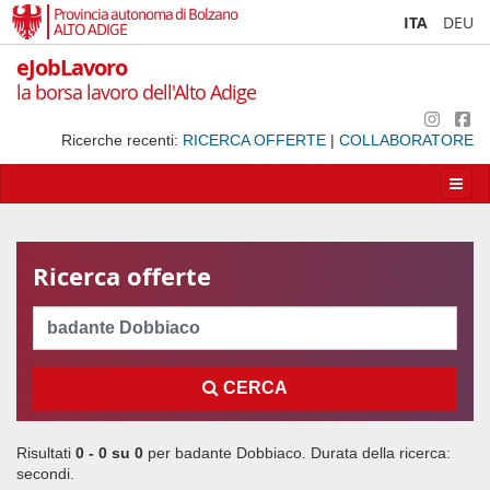
Provincia autonoma di Bolzano
ITA
DEU
ALTO ADIGE
eJobLavoro
la borsa lavoro dell'Alto Adige
Ricerche recenti:
RICERCA OFFERTE
|
COLLABORATORE
Apri/
la
navig
Ricerca offerte
Cerca
CERCA
Risultati
0 - 0 su
0
per
badante Dobbiaco
. Durata della ricerca:
secondi.