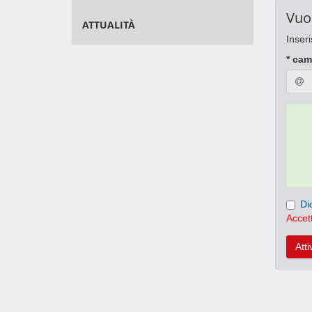
Vuo
ATTUALITÀ
Inseri
* cam
Di
Accett
Atti