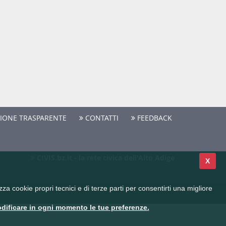
IONE TRASPARENTE
CONTATTI
FEEDBACK
CIVIS.bz.it - la rete civica dell'Alto Adige
X
a cookie propri tecnici e di terze parti per consentirti una migliore
dificare in ogni momento le tue preferenze.