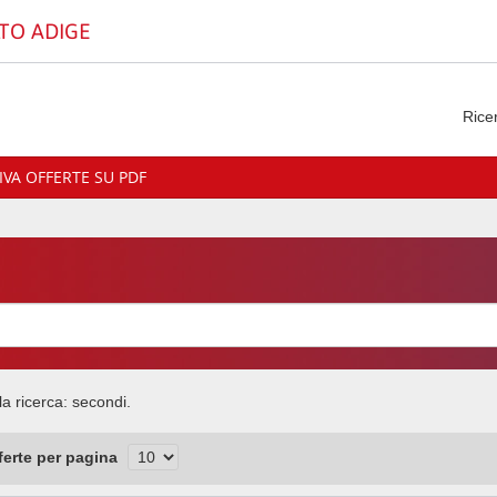
TO ADIGE
Rice
VA OFFERTE SU PDF
la ricerca:
secondi.
fferte per pagina