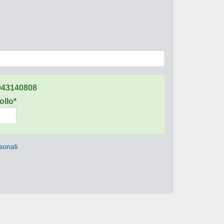
943140808
ollo*
sonali