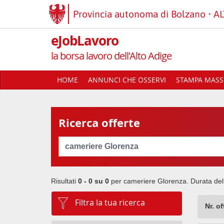
Provincia autonoma di Bolzano
AL
eJobLavoro
la borsa lavoro dell'Alto Adige
HOME
ANNUNCI CHE OSSERVI
STAMPA MASSI
Ricerca offerte
Cerca
Risultati
0 - 0 su
0
per
cameriere Glorenza
. Durata del
Filtra la tua ricerca
Nr. o