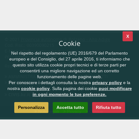
X
© 2021
Provincia autonoma di Bolzano - Alto Adige
Cookie
Cod. Fisc.: 00390090215
E-Mail
info@provincia.bz.it
Nel rispetto del regolamento (UE) 2016/679 del Parlamento
PEC:
adm@pec.prov.bz.it
europeo e del Consiglio, del 27 aprile 2016, ti informiamo che
questo sito utilizza cookie propri tecnici e di terze parti per
Realizzazione:
Informatica Alto Adige SPA
consentirti una migliore navigazione ed un corretto
AMMINISTRAZIONE TRASPARENTE
CONTATTI
funzionamento delle pagine web.
FEEDBACK
Per conoscere i dettagli consulta la nostra
privacy policy
e la
nostra
cookie policy
. Sulla pagina dei cookie
puoi modificare
CIVIS.bz.it - la rete civica dell'Alto Adige
in ogni momento le tue preferenze.
Personalizza
Accetta tutto
Rifiuta tutto
Note legali
Privacy
Cookie