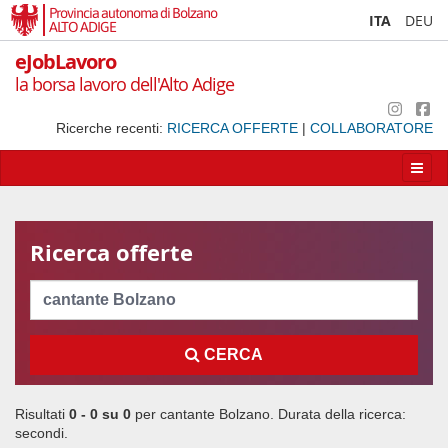
Provincia autonoma di Bolzano
ITA
DEU
ALTO ADIGE
eJobLavoro
la borsa lavoro dell'Alto Adige
Ricerche recenti:
RICERCA OFFERTE
|
COLLABORATORE
Apri/
la
navig
Ricerca offerte
Cerca
CERCA
Risultati
0 - 0 su
0
per
cantante Bolzano
. Durata della ricerca:
secondi.