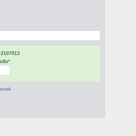
:
2107013
ollo*
sonali