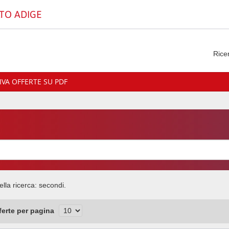
TO ADIGE
Rice
VA OFFERTE SU PDF
ella ricerca:
secondi.
fferte per pagina