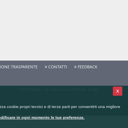
IONE TRASPARENTE
CONTATTI
FEEDBACK
CIVIS.bz.it - la rete civica dell'Alto Adige
X
a cookie propri tecnici e di terze parti per consentirti una migliore
dificare in ogni momento le tue preferenze.