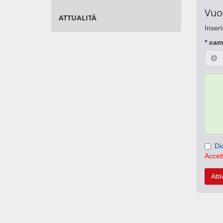
Vuo
ATTUALITÀ
Inseri
* cam
Di
Accett
Atti