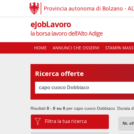
Provincia autonoma di Bolzano
AL
eJobLavoro
la borsa lavoro dell'Alto Adige
HOME
ANNUNCI CHE OSSERVI
STAMPA MASSI
Ricerca offerte
Cerca
Risultati
0 - 0 su
0
per
capo cuoco Dobbiaco
. Durata d
Filtra la tua ricerca
Nr. o