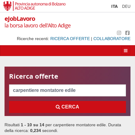
Provincia autonoma di Bolzano
ITA
DEU
ALTO ADIGE
eJobLavoro
la borsa lavoro dell'Alto Adige
Ricerche recenti:
RICERCA OFFERTE
|
COLLABORATORE
Apri/
la
navig
Ricerca offerte
Cerca
CERCA
Risultati
1 - 10 su
14
per
carpentiere montatore edile
. Durata
della ricerca:
0,234
secondi.