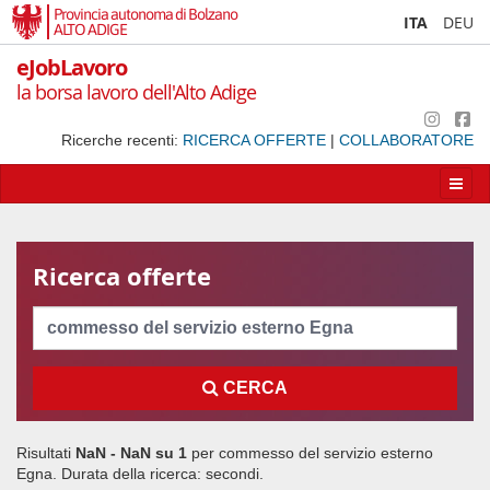
Provincia autonoma di Bolzano
ITA
DEU
ALTO ADIGE
eJobLavoro
la borsa lavoro dell'Alto Adige
Ricerche recenti:
RICERCA OFFERTE
|
COLLABORATORE
Apri/
la
navig
Ricerca offerte
Cerca
CERCA
Risultati
NaN - NaN su
1
per
commesso del servizio esterno
Egna
. Durata della ricerca:
secondi.