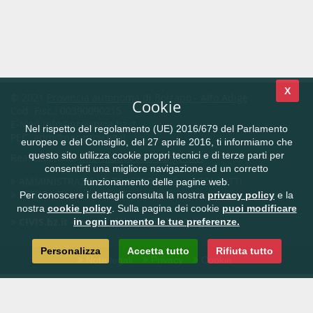
X
© 2021
Provincia autonoma di Bolzano - Alto Adige
Cookie
Cod. Fisc.: 00390090215
E-Mail
info@provincia.bz.it
Nel rispetto del regolamento (UE) 2016/679 del Parlamento
PEC:
adm@pec.prov.bz.it
europeo e del Consiglio, del 27 aprile 2016, ti informiamo che
questo sito utilizza cookie propri tecnici e di terze parti per
Realizzazione:
Informatica Alto Adige SPA
consentirti una migliore navigazione ed un corretto
AMMINISTRAZIONE TRASPARENTE
CONTATTI
funzionamento delle pagine web.
FEEDBACK
Per conoscere i dettagli consulta la nostra
privacy policy
e la
nostra
cookie policy
. Sulla pagina dei cookie
puoi modificare
CIVIS.bz.it - la rete civica dell'Alto Adige
in ogni momento le tue preferenze.
Personalizza
Accetta tutto
Rifiuta tutto
Note legali
Privacy
Cookie