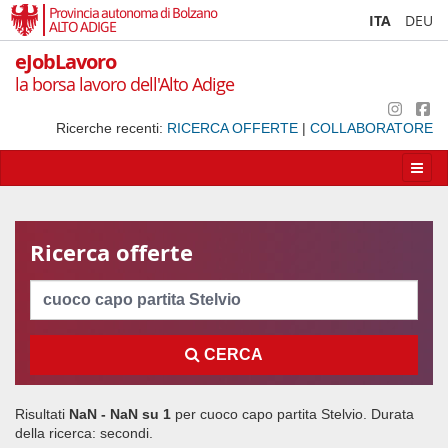
Provincia autonoma di Bolzano
ITA
DEU
ALTO ADIGE
eJobLavoro
la borsa lavoro dell'Alto Adige
Ricerche recenti:
RICERCA OFFERTE
|
COLLABORATORE
Apri/
la
navig
Ricerca offerte
Cerca
CERCA
Risultati
NaN - NaN su
1
per
cuoco capo partita Stelvio
. Durata
della ricerca:
secondi.