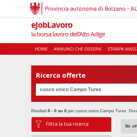
Provincia autonoma di Bolzano
AL
eJobLavoro
la borsa lavoro dell'Alto Adige
HOME
ANNUNCI CHE OSSERVI
STAMPA MASSI
Ricerca offerte
Cerca
Risultati
0 - 0 su
0
per
cuoco unico Campo Tures
. Dur
Filtra la tua ricerca
Nr. o