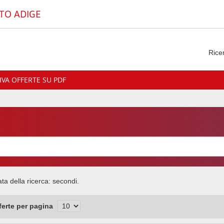
TO ADIGE
Rice
VA OFFERTE SU PDF
ata della ricerca:
secondi.
fferte per pagina