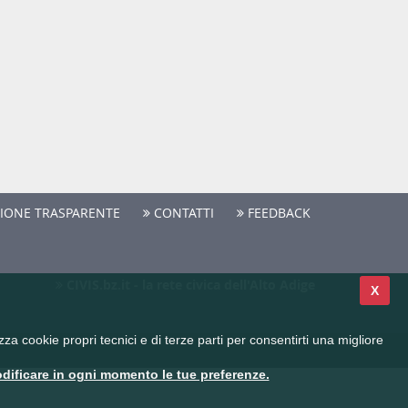
IONE TRASPARENTE
CONTATTI
FEEDBACK
CIVIS.bz.it - la rete civica dell'Alto Adige
X
a cookie propri tecnici e di terze parti per consentirti una migliore
dificare in ogni momento le tue preferenze.