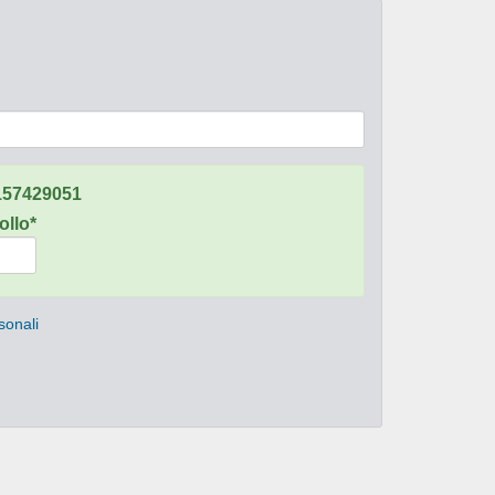
157429051
ollo*
sonali