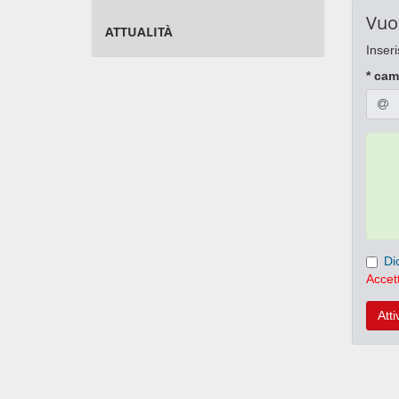
Vuo
ATTUALITÀ
Inseri
* cam
Di
Accett
Atti