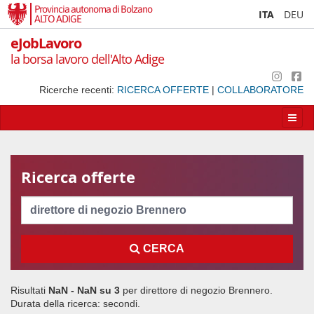
Provincia autonoma di Bolzano
ITA
DEU
ALTO ADIGE
eJobLavoro
la borsa lavoro dell'Alto Adige
Ricerche recenti:
RICERCA OFFERTE
|
COLLABORATORE
Apri/
la
navig
Ricerca offerte
Cerca
CERCA
Risultati
NaN - NaN su
3
per
direttore di negozio Brennero
.
Durata della ricerca:
secondi.