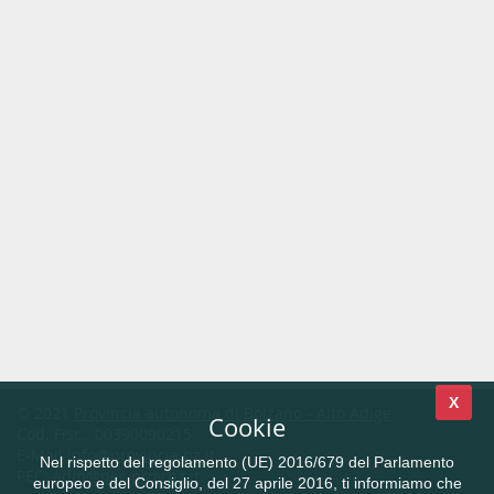
X
© 2021
Provincia autonoma di Bolzano - Alto Adige
Cookie
Cod. Fisc.: 00390090215
E-Mail
info@provincia.bz.it
Nel rispetto del regolamento (UE) 2016/679 del Parlamento
PEC:
adm@pec.prov.bz.it
europeo e del Consiglio, del 27 aprile 2016, ti informiamo che