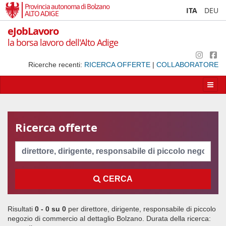
Provincia autonoma di Bolzano
ITA
DEU
ALTO ADIGE
eJobLavoro
la borsa lavoro dell'Alto Adige
Ricerche recenti:
RICERCA OFFERTE
|
COLLABORATORE
Apri/
la
navig
Ricerca offerte
Cerca
CERCA
Risultati
0 - 0 su
0
per
direttore, dirigente, responsabile di piccolo
negozio di commercio al dettaglio Bolzano
. Durata della ricerca: