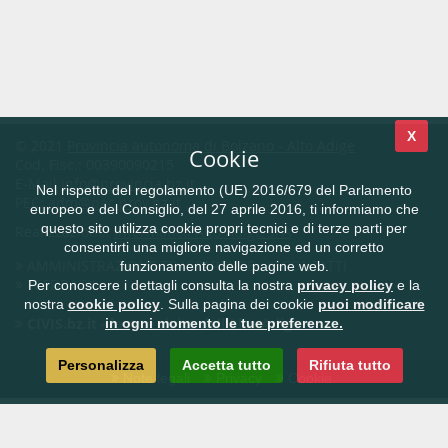
X
© 2021
Provincia autonoma di Bolzano - Alto Adige
Cookie
Cod. Fisc.: 00390090215
E-Mail
info@provincia.bz.it
Nel rispetto del regolamento (UE) 2016/679 del Parlamento
PEC:
adm@pec.prov.bz.it
europeo e del Consiglio, del 27 aprile 2016, ti informiamo che
questo sito utilizza cookie propri tecnici e di terze parti per
Realizzazione:
Informatica Alto Adige SPA
consentirti una migliore navigazione ed un corretto
AMMINISTRAZIONE TRASPARENTE
CONTATTI
funzionamento delle pagine web.
FEEDBACK
Per conoscere i dettagli consulta la nostra
privacy policy
e la
nostra
cookie policy
. Sulla pagina dei cookie
puoi modificare
CIVIS.bz.it - la rete civica dell'Alto Adige
in ogni momento le tue preferenze.
Personalizza
Accetta tutto
Rifiuta tutto
Note legali
Privacy
Cookie