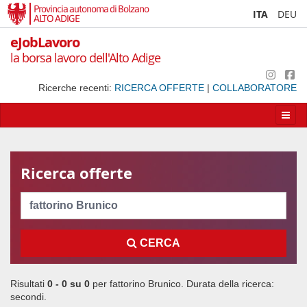
Provincia autonoma di Bolzano
ITA
DEU
ALTO ADIGE
eJobLavoro
la borsa lavoro dell'Alto Adige
Ricerche recenti:
RICERCA OFFERTE
|
COLLABORATORE
Apri/
la
navig
Ricerca offerte
Cerca
CERCA
Risultati
0 - 0 su
0
per
fattorino Brunico
. Durata della ricerca:
secondi.