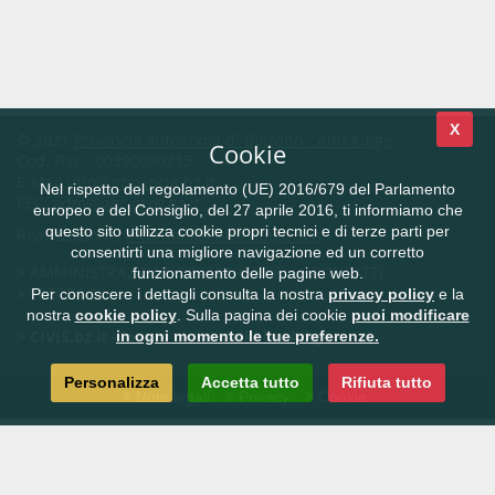
X
© 2021
Provincia autonoma di Bolzano - Alto Adige
Cookie
Cod. Fisc.: 00390090215
E-Mail
info@provincia.bz.it
Nel rispetto del regolamento (UE) 2016/679 del Parlamento
PEC:
adm@pec.prov.bz.it
europeo e del Consiglio, del 27 aprile 2016, ti informiamo che
questo sito utilizza cookie propri tecnici e di terze parti per
Realizzazione:
Informatica Alto Adige SPA
consentirti una migliore navigazione ed un corretto
AMMINISTRAZIONE TRASPARENTE
CONTATTI
funzionamento delle pagine web.
FEEDBACK
Per conoscere i dettagli consulta la nostra
privacy policy
e la
nostra
cookie policy
. Sulla pagina dei cookie
puoi modificare
CIVIS.bz.it - la rete civica dell'Alto Adige
in ogni momento le tue preferenze.
Personalizza
Accetta tutto
Rifiuta tutto
Note legali
Privacy
Cookie