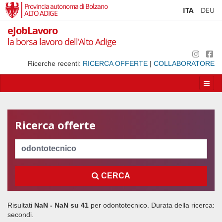
Provincia autonoma di Bolzano
ITA
DEU
ALTO ADIGE
eJobLavoro
la borsa lavoro dell'Alto Adige
Ricerche recenti:
RICERCA OFFERTE
|
COLLABORATORE
Apri/
la
navig
Ricerca offerte
Cerca
CERCA
Risultati
NaN - NaN su
41
per
odontotecnico
. Durata della ricerca:
secondi.