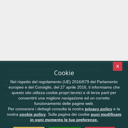
X
© 2021
Provincia autonoma di Bolzano - Alto Adige
Cookie
Cod. Fisc.: 00390090215
E-Mail
info@provincia.bz.it
Nel rispetto del regolamento (UE) 2016/679 del Parlamento
PEC:
adm@pec.prov.bz.it
europeo e del Consiglio, del 27 aprile 2016, ti informiamo che
questo sito utilizza cookie propri tecnici e di terze parti per
Realizzazione:
Informatica Alto Adige SPA
consentirti una migliore navigazione ed un corretto
AMMINISTRAZIONE TRASPARENTE
CONTATTI
funzionamento delle pagine web.
FEEDBACK
Per conoscere i dettagli consulta la nostra
privacy policy
e la
nostra
cookie policy
. Sulla pagina dei cookie
puoi modificare
CIVIS.bz.it - la rete civica dell'Alto Adige
in ogni momento le tue preferenze.