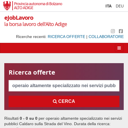
Provincia autonoma di Bolzano
ITA
DEU
ALTO ADIGE
eJobLavoro
la borsa lavoro dell'Alto Adige
Ricerche recenti:
RICERCA OFFERTE
|
COLLABORATORE
Apri/
la
navig
Ricerca offerte
Cerca
CERCA
Risultati
0 - 0 su
0
per
operaio altamente specializzato nei servizi
pubblici Caldaro sulla Strada del Vino
. Durata della ricerca: