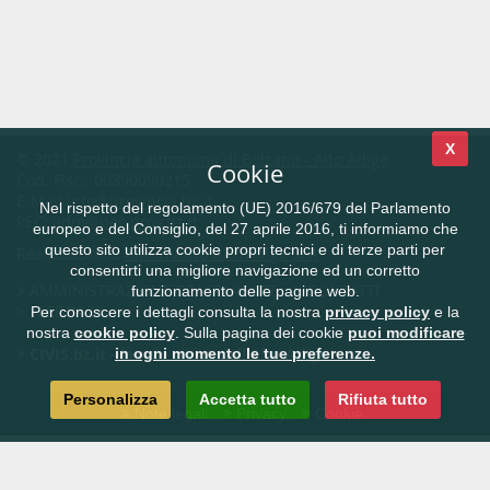
X
© 2021
Provincia autonoma di Bolzano - Alto Adige
Cookie
Cod. Fisc.: 00390090215
E-Mail
info@provincia.bz.it
Nel rispetto del regolamento (UE) 2016/679 del Parlamento
PEC:
adm@pec.prov.bz.it
europeo e del Consiglio, del 27 aprile 2016, ti informiamo che
questo sito utilizza cookie propri tecnici e di terze parti per
Realizzazione:
Informatica Alto Adige SPA
consentirti una migliore navigazione ed un corretto
AMMINISTRAZIONE TRASPARENTE
CONTATTI
funzionamento delle pagine web.
FEEDBACK
Per conoscere i dettagli consulta la nostra
privacy policy
e la
nostra
cookie policy
. Sulla pagina dei cookie
puoi modificare
CIVIS.bz.it - la rete civica dell'Alto Adige
in ogni momento le tue preferenze.
Personalizza
Accetta tutto
Rifiuta tutto
Note legali
Privacy
Cookie